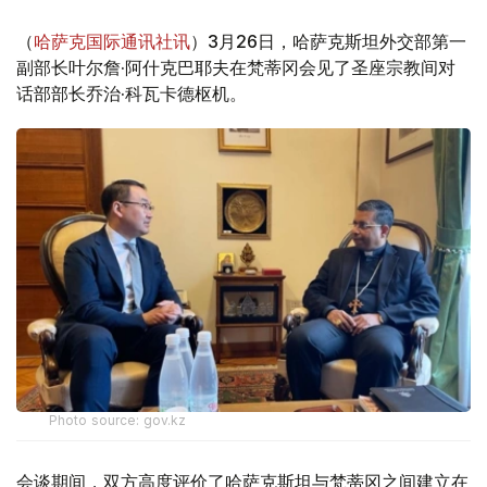
（
哈萨克国际通讯社讯
）3月26日，哈萨克斯坦外交部第一
副部长叶尔詹·阿什克巴耶夫在梵蒂冈会见了圣座宗教间对
话部部长乔治·科瓦卡德枢机。
Photo source: gov.kz
会谈期间，双方高度评价了哈萨克斯坦与梵蒂冈之间建立在