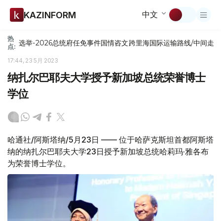
中文
KAZINFORM
热
选举-2026
总统府
任免
事件
国情咨文
跨里海国际运输路线/中间走
点:
17:44, 23 5月 2023
纳扎尔巴耶夫大学授予新加坡总统荣誉博士
学位
哈通社/阿斯塔纳/5月23日 —— 位于哈萨克斯坦首都阿斯塔
纳的纳扎尔巴耶夫大学23日授予新加坡总统哈莉玛·雅各布
为荣誉博士学位。