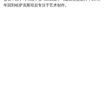
年回到哈萨克斯坦后专注于艺术创作。
Фото: Ағыбай Аяпбергенов/ Kazinform