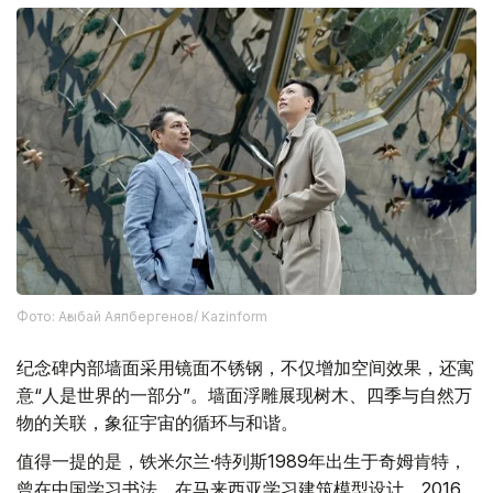
Фото: Ағыбай Аяпбергенов/ Kazinform
纪念碑内部墙面采用镜面不锈钢，不仅增加空间效果，还寓
意“人是世界的一部分”。墙面浮雕展现树木、四季与自然万
物的关联，象征宇宙的循环与和谐。
值得一提的是，铁米尔兰·特列斯1989年出生于奇姆肯特，
曾在中国学习书法，在马来西亚学习建筑模型设计，2016