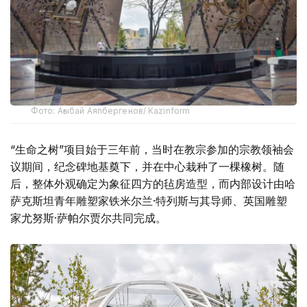
Фото: Ағыбай Аяпбергенов/ Kazinform
“生命之树”项目始于三年前，当时在教宗参加的宗教领袖会
议期间，纪念碑地基奠下，并在中心栽种了一棵橡树。随
后，整体外观确定为象征四方的毡房造型，而内部设计由哈
萨克斯坦青年雕塑家铁米尔兰·特列斯与其导师、英国雕塑
家尤努斯·萨帕尔贾尔共同完成。