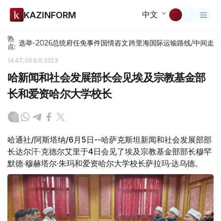
中文
KAZINFORM
热
选举-2026
总统府
任免
事件
国情咨文
跨里海国际运输路线/中间走
点:
14:47, 05 6月 2023
哈新闻和社会发展部长会见埃及宗教基金部
长和爱资哈尔大学校长
哈通社/阿斯塔纳/6月5日--哈萨克斯坦新闻和社会发展部部
长达尔汗·克德尔艾里于4日会见了埃及宗教基金部部长穆罕
默德·穆赫塔尔·朱玛和爱资哈尔大学校长萨拉玛·达乌德。