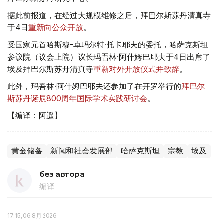
据此前报道，在经过大规模维修之后，拜巴尔斯苏丹清真寺
于4日
重新向公众开放
。
受国家元首哈斯穆-卓玛尔特·托卡耶夫的委托，哈萨克斯坦
参议院（议会上院）议长玛吾林·阿什姆巴耶夫于4日出席了
埃及拜巴尔斯苏丹清真寺
重新对外开放仪式并致辞
。
此外，玛吾林·阿什姆巴耶夫还参加了在开罗举行的
拜巴尔
斯苏丹诞辰800周年国际学术实践研讨会
。
【编译：阿遥】
黄金储备
新闻和社会发展部
哈萨克斯坦
宗教
埃及
без автора
编译
17:15, 06 8月 2026