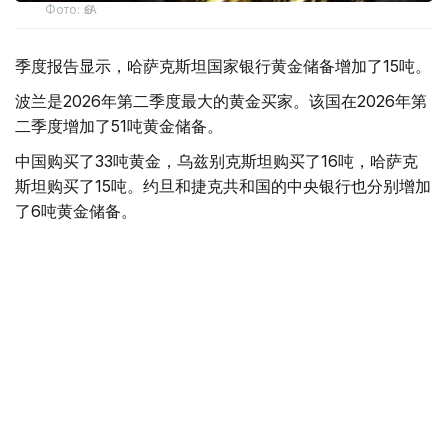
Фото: ӨзА
季度报告显示，哈萨克斯坦国家银行黄金储备增加了15吨。
波兰是2026年第二季度最大的黄金买家。该国在2026年第
二季度增加了51吨黄金储备。
中国购买了33吨黄金，乌兹别克斯坦购买了16吨，哈萨克
斯坦购买了15吨。约旦和捷克共和国的中央银行也分别增加
了6吨黄金储备。
全球各国央行在第二季度共购买了约289吨黄金，比2025年
同期增长了62%。去年同期，黄金购买量约为178吨。
世界黄金协会称，黄金需求的增长受到地缘政治不确定性、
本季度贵金属价格下跌，以及各国寻求国际储备多元化等因
素的影响。
根据该协会进行的一项调查，89%的央行行长预计未来一
年全球黄金储备量将会增加。45%的受访者表示，他们的
国家计划增加黄金储备。