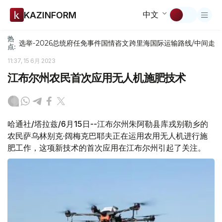
中文
KAZINFORM
热
选举-2026
总统府
任免
事件
国情咨文
跨里海国际运输路线/中间走
点:
11:37, 15 6月 2023
江布尔州农民首次应用无人机施肥技术
哈通社/塔拉兹/6月15日--江布尔州朱阿勒县库戎别勒乡的
农民萨乌林别克·阔梅克巴耶夫正在运用农用无人机进行施
肥工作，这项新技术的首次应用在江布尔州引起了关注。