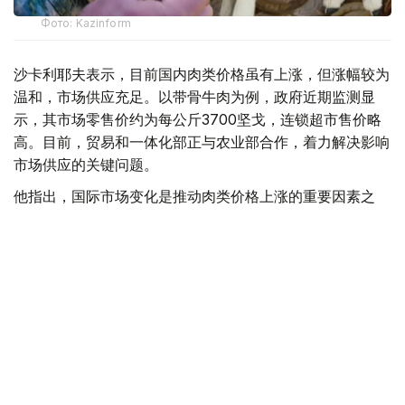
Фото: Kazinform
沙卡利耶夫表示，目前国内肉类价格虽有上涨，但涨幅较为
温和，市场供应充足。以带骨牛肉为例，政府近期监测显
示，其市场零售价约为每公斤3700坚戈，连锁超市售价略
高。目前，贸易和一体化部正与农业部合作，着力解决影响
市场供应的关键问题。
他指出，国际市场变化是推动肉类价格上涨的重要因素之
一。去年以来，全球牛肉消费持续增长，而波斯湾地区局势
也导致羊肉价格出现波动。不过，目前羊肉价格虽有调整，
但整体保持稳定，畜产品供应没有出现中断。
此外，全球消费结构变化也进一步推高了羊肉需求。沙卡利
耶夫表示，中国、非洲等地区羊肉消费明显增加，乌兹别克
斯坦等周边市场需求也持续增长。作为全球市场的一部分，
哈萨克斯坦出口需求增加，也对国内价格形成一定影响。
他说，价格应兼顾消费者和生产者双方利益，由市场供求关