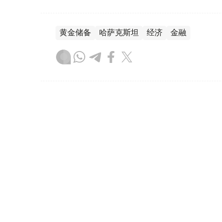
黄金储备
哈萨克斯坦
经济
金融
木合塔尔 哈力木拉
编译
08:31, 31 7月 2026
哈萨克斯坦是全球五大黄金购
（哈萨克国际通讯社讯）根据世界黄金协会（Worl
坦成为2026年第二季度全球央行黄金购买