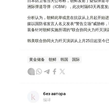
日本防卫省当天公布称，朝鲜发射了疑似弹道导弹
洲际弹道导弹（ICBM），此次时隔63天再度
分析认为，朝鲜此举或意在抗议从上月起开始进
媒以国防省发言人名义发表“警告立场”威胁称
装备针对朝鲜实施所谓的“联合协同火力歼灭演
韩美联合协同火力歼灭演训从上月25日起至今
黄金储备
朝鲜
韩国
国际
без автора
编译