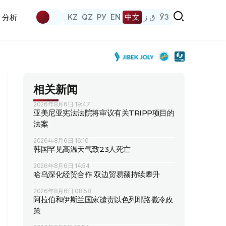
KZ
QZ
РУ
EN
中文
ق ز
ЎЗ
分析
相关新闻
2026年8月6日 19:47
亚美尼亚宪法法院将审议有关TRIPP项目的
法案
2026年8月6日 16:10
韩国罕见高温天气致23人死亡
2026年8月6日 14:54
哈乌深化经贸合作 双边贸易额持续攀升
2026年8月6日 08:58
阿拉伯和伊斯兰国家谴责以色列耶路撒冷政
策