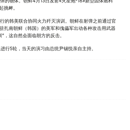
的物体。朝鲜4月13日发射«火星炮-18»新型固体燃料
发起挑衅。
行的韩美联合协同火力歼灭演训。朝鲜在射弹之前通过官
，驻扎南朝鲜（韩国）的美军和傀儡军出动各种攻击用武器
训”，这自然会面临朝方的反击。
已进行5轮，当天的演习由总统尹锡悦亲自主持。