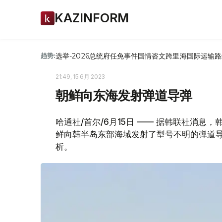
KAZINFORM
选举-2026
总统府
任免
事件
国情咨文
跨里海国际运输路
趋势:
21:49, 15 6月 2023
朝鲜向东海发射弹道导弹
哈通社/首尔/6月15日 —— 据韩联社消息
鲜向韩半岛东部海域发射了型号不明的弹道
析。