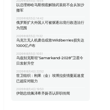
2026年8月5日 19:54
以总理称哈马斯彻底解除武装前不会从加沙
撤军
2026年8月5日 14:42
俄罗斯扩大外国人可被驱逐出境行政违法行
为范围
2026年8月5日 11:32
乌克兰无人机袭击或致Wildberries损失达
1000亿卢布
2026年8月5日 10:51
乌兹别克斯坦“Samarkand-2028”卫星今
日发射升空
2026年8月4日 22:52
世卫组织：刚果（金）埃博拉疫情蔓延速度
已超应对能力
2026年8月4日 19:50
伊朗总统佩泽希齐扬否认辞职传闻