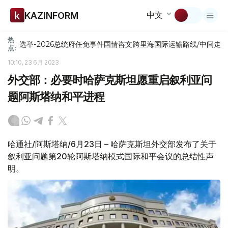
中文
KAZINFORM
热
选举-2026
总统府
任免
事件
国情咨文
跨里海国际运输路线/中间走
点:
10:10, 23 6月 2023
外交部：必要时哈萨克斯坦愿重启叙利亚问
题阿斯塔纳和平进程
哈通社/阿斯塔纳/6月23日 – 哈萨克斯坦外交部发布了关于
叙利亚问题第20轮阿斯塔纳模式国际和平会议的总结性声
明。