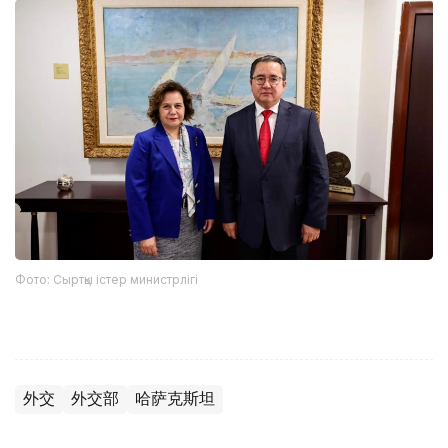
Фото: Сыртқы істер министрлігі
外交
外交部
哈萨克斯坦
木合塔尔 哈力木拉