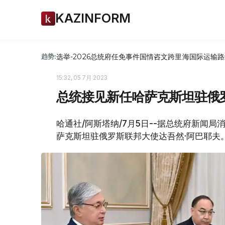
KAZINFORM
选举-2026
总统府
任免
事件
国情咨文
跨里海国际运输路
趋势:
15:32, 05 7月 2023
总统接见新任哈萨克斯坦驻俄
哈通社/阿斯塔纳/7月5日--据总统府新闻局
萨克斯坦驻俄罗斯联邦大使达吾然·阿巴耶夫