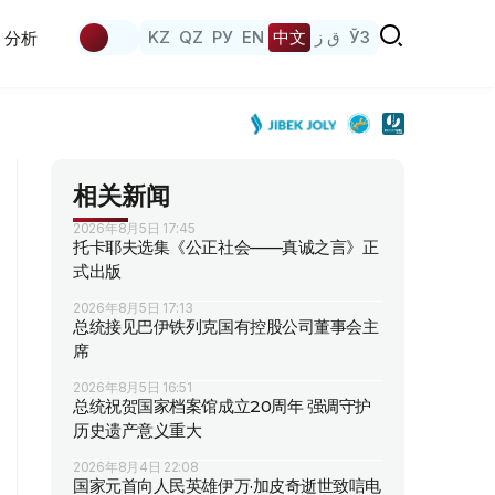
KZ
QZ
РУ
EN
中文
ق ز
ЎЗ
分析
相关新闻
2026年8月5日 17:45
托卡耶夫选集《公正社会——真诚之言》正
式出版
2026年8月5日 17:13
总统接见巴伊铁列克国有控股公司董事会主
席
2026年8月5日 16:51
总统祝贺国家档案馆成立20周年 强调守护
历史遗产意义重大
2026年8月4日 22:08
国家元首向人民英雄伊万·加皮奇逝世致唁电