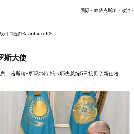
国际
哈萨克斯坦
政治
线/中间走廊
Kazinform-105
罗斯大使
消息，哈斯穆-卓玛尔特·托卡耶夫总统5日接见了新任哈
。