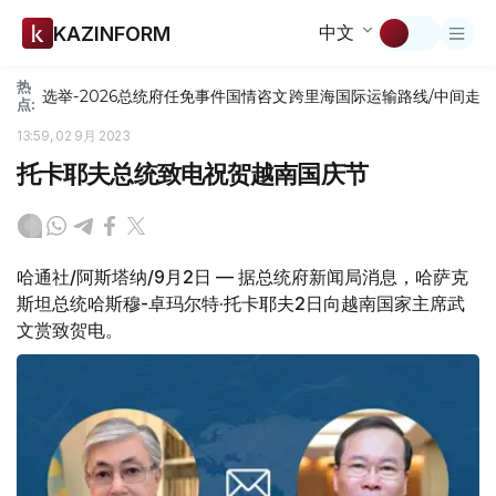
中文
KAZINFORM
热
选举-2026
总统府
任免
事件
国情咨文
跨里海国际运输路线/中间走
点:
13:59, 02 9月 2023
托卡耶夫总统致电祝贺越南国庆节
哈通社/阿斯塔纳/9月2日 — 据总统府新闻局消息，哈萨克
斯坦总统哈斯穆-卓玛尔特·托卡耶夫2日向越南国家主席武
文赏致贺电。