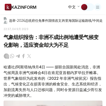
中文
KAZINFORM
热
选举-2026
总统府
任免
事件
国情咨文
跨里海国际运输路线/中间走
点:
22:37, 04 9月 2023
气象组织报告：非洲不成比例地遭受气候变
化影响，适应资金却大为不足
哈通社/阿斯塔纳/9月4日 —— 据联合国新闻处消息，非洲
气候周及非洲气候峰会4日在肯尼亚首都内罗毕拉开帷幕。
世界气象组织为此发布的《2022 年非洲气候状况》报告指
出，气候变化正在损害非洲的粮食安全、生态系统和经济，
加剧流离失所与人口迁移问题，同时令资源日益减少而引发
冲突的威胁增大。