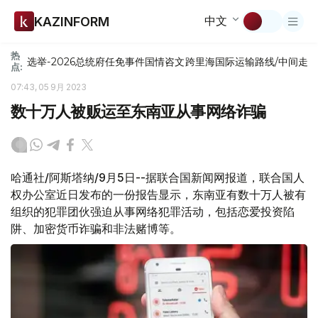
中文
KAZINFORM
热
选举-2026
总统府
任免
事件
国情咨文
跨里海国际运输路线/中间走
点:
07:43, 05 9月 2023
数十万人被贩运至东南亚从事网络诈骗
哈通社/阿斯塔纳/9月5日--据联合国新闻网报道，联合国人
权办公室近日发布的一份报告显示，东南亚有数十万人被有
组织的犯罪团伙强迫从事网络犯罪活动，包括恋爱投资陷
阱、加密货币诈骗和非法赌博等。