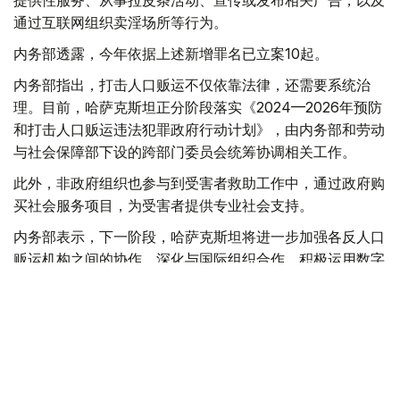
通过互联网组织卖淫场所等行为。
内务部透露，今年依据上述新增罪名已立案10起。
内务部指出，打击人口贩运不仅依靠法律，还需要系统治
理。目前，哈萨克斯坦正分阶段落实《2024—2026年预防
和打击人口贩运违法犯罪政府行动计划》，由内务部和劳动
与社会保障部下设的跨部门委员会统筹协调相关工作。
此外，非政府组织也参与到受害者救助工作中，通过政府购
买社会服务项目，为受害者提供专业社会支持。
内务部表示，下一阶段，哈萨克斯坦将进一步加强各反人口
贩运机构之间的协作，深化与国际组织合作，积极运用数字
化和人工智能技术，提升发现和打击利用社交媒体及网络平
台实施人口贩运活动的跨国犯罪集团能力，持续加大对相关
违法犯罪行为的打击力度。
犯罪
法律与秩序
哈萨克斯坦
社会