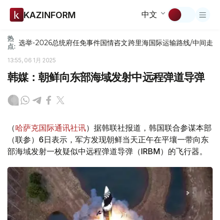
中文
KAZINFORM
热
选举-2026
总统府
任免
事件
国情咨文
跨里海国际运输路线/中间走
点:
13:55, 06 1月 2025
韩媒：朝鲜向东部海域发射中远程弹道导弹
（
哈萨克国际通讯社讯
）据韩联社报道，韩国联合参谋本部
（联参）6日表示，军方发现朝鲜当天正午在平壤一带向东
部海域发射一枚疑似中远程弹道导弹（IRBM）的飞行器。