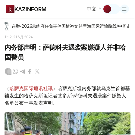
中文
KAZINFORM
热
选举-2026
总统府
任免
事件
国情咨文
跨里海国际运输路线/中间走
点:
11:12, 21 6月 2024
内务部声明：萨德科夫遇袭案嫌疑人并非哈
国警员
（
哈萨克国际通讯社讯
）哈萨克斯坦内务部就乌克兰首都基
辅发生的哈萨克斯坦记者艾多斯·萨德科夫遇袭案件嫌疑人
名单公布一事发表声明。