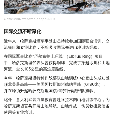
Фото: Министерство обороны РК
国际交流不断深化
近年来，哈萨克斯坦军事登山员持续参加国际联合演训、交
流项目和专业比赛，不断吸收国际先进山地训练经验。
在国际军事比赛“厄尔布鲁士环线”（Elbrus Ring）项目
中，哈萨克斯坦代表队曾获得铜牌，完成了穿越冰川和山地
河流、全长105公里的高难度路线。
今年，哈萨克斯坦特种作战部队山地训练中心登山队成功登
顶北美最高峰——美国阿拉斯加州德纳里峰（6190米），
并在峰顶升起哈萨克斯坦国旗和特种作战部队旗帜。
此外，意大利武装力量教官曾赴阿拉木图山地训练中心，为
哈萨克斯坦官兵开展山地导航、山地作战、伤员救援及装备
使用等专业培训。