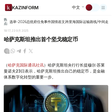
中文
KAZINFORM
热
选举-2026
总统府
任免
事件
国情咨文
跨里海国际运输路线/中间走
点:
18:17, 23 9月 2025
哈萨克斯坦推出首个坚戈稳定币
（
哈萨克国际通讯社讯
）哈萨克斯坦央行行长提穆尔·苏莱
曼诺夫23日表示，哈萨克斯坦推出自己的稳定币，是金融
体系数字化转型的重要一步。