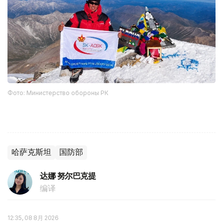
Фото: Министерство обороны РК
哈萨克斯坦
国防部
达娜 努尔巴克提
编译
12:35, 08 8月 2026