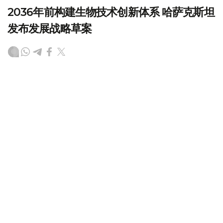
2036年前构建生物技术创新体系 哈萨克斯坦
发布发展战略草案
（哈萨克国际通讯社讯）哈萨克斯坦计划到2036年建立覆
盖科研创新、成果转化、产业应用全过程的生物技术发展体
系，推动科研成果加快走向产业化和实际应用。