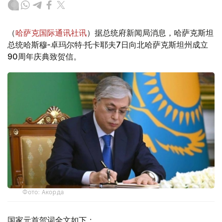
（
哈萨克国际通讯社讯
）据总统府新闻局消息，哈萨克斯坦
总统哈斯穆-卓玛尔特·托卡耶夫7日向北哈萨克斯坦州成立
90周年庆典致贺信。
Фото: Акорда
国家元首贺词全文如下：