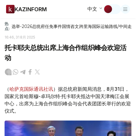
中文
KAZINFORM
热
选举-2026
总统府
任免
事件
国情咨文
跨里海国际运输路线/中间走
点:
16:46, 31 8月 2025
托卡耶夫总统出席上海合作组织峰会欢迎活
动
（
哈萨克国际通讯社讯
）据总统府新闻局消息，8月31日，
国家元首哈斯穆-卓玛尔特·托卡耶夫抵达中国天津梅江会展
中心，出席为上海合作组织峰会与会代表团团长举行的欢迎
仪式。