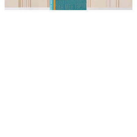
Фото: видеодан скриншот
该书集中收录了托卡耶夫总统关于建设公正、安全、繁荣哈
萨克斯坦的重要论述，系统展现了其治国理念和发展思路。
“哈萨克斯坦共和国总统哈斯穆-卓玛尔特·托卡耶夫
讲话选集《公正社会——真诚之言》正式出版。这不
仅是一部讲话选集，更集中体现了国家元首致力于把
哈萨克斯坦建设成为公正、安全、繁荣国家的发展理
念。换言之，这本书凝聚了一位将毕生奉献给国家事
业的政治家在过去30多年间形成的思想、信念和价
值追求。在编纂过程中，我们更加深刻地认识到，在
国家经历复杂转型时期，一位领导人关于国家未来和
民族发展的思考，早在数十年前便已形成，并在长期
的工作和人生实践中不断完善，最终成为今天国家政