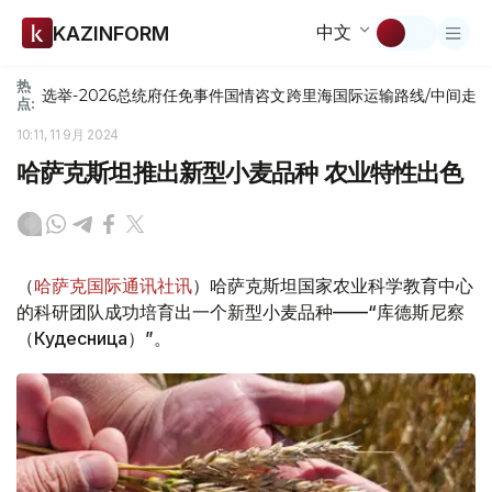
中文
KAZINFORM
热
选举-2026
总统府
任免
事件
国情咨文
跨里海国际运输路线/中间走
点:
10:11, 11 9月 2024
哈萨克斯坦推出新型小麦品种 农业特性出色
（
哈萨克国际通讯社讯
）哈萨克斯坦国家农业科学教育中心
的科研团队成功培育出一个新型小麦品种——“库德斯尼察
（Кудесница）”。