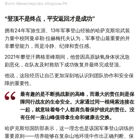
Фото: Министерство обороны РК
“登顶不是终点，平安返回才是成功”
拥有24年军旅生涯、13年军事登山经验的哈萨克斯坦武装
力量中校阿曼卓勒·拉赫梅托夫认为，军事登山最重要的并
非攀登能力，而是冷静、纪律和责任感。
2021年攀登汗腾格里峰期间，他曾因高原缺氧身体状况急
剧恶化，在队友及时救助下成功恢复并最终完成登顶。
他说，这段经历让自己更加深刻地认识到团队协作和安全保
障的重要性。
最有趣的是不断挑战新的高峰，而最大的责任则是保
障同行战友的生命安全。大家通过同一根绳索连接在
一起，就意味着每个人都肩负着保护彼此的责任。没
有任何一座山峰值得拿生命和健康去交换。
哈萨克斯坦国防部表示，这一理念也是该国军事登山训练的
重要原则——培养能够在复杂山地环境中作出正确判断、保