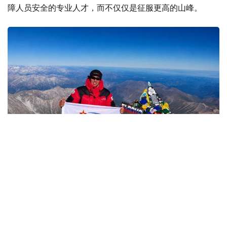
障人员安全的专业人才，而不仅仅是征服更高的山峰。
Фото: Министерство обороны РК