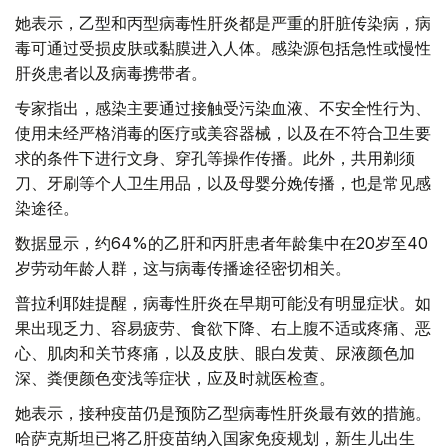
她表示，乙型和丙型病毒性肝炎都是严重的肝脏传染病，病
毒可通过受损皮肤或黏膜进入人体。感染源包括急性或慢性
肝炎患者以及病毒携带者。
专家指出，感染主要通过接触受污染血液、不安全性行为、
使用未经严格消毒的医疗或美容器械，以及在不符合卫生要
求的条件下进行文身、穿孔等操作传播。此外，共用剃须
刀、牙刷等个人卫生用品，以及母婴分娩传播，也是常见感
染途径。
数据显示，约64%的乙肝和丙肝患者年龄集中在20岁至40
岁劳动年龄人群，这与病毒传播途径密切相关。
普拉利耶娃提醒，病毒性肝炎在早期可能没有明显症状。如
果出现乏力、容易疲劳、食欲下降、右上腹不适或疼痛、恶
心、肌肉和关节疼痛，以及皮肤、眼白发黄、尿液颜色加
深、粪便颜色变浅等症状，应及时就医检查。
她表示，接种疫苗仍是预防乙型病毒性肝炎最有效的措施。
哈萨克斯坦已将乙肝疫苗纳入国家免疫规划，新生儿出生