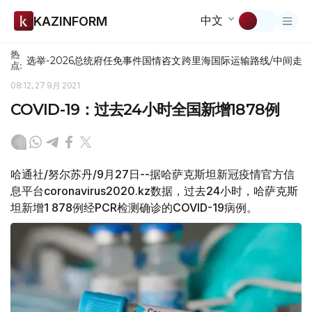
中文
KAZINFORM
热
选举-2026
总统府
任免
事件
国情咨文
跨里海国际运输路线/中间走
点:
08:12, 27 9月 2021
COVID-19：过去24小时全国新增1878例
哈通社/努尔苏丹/9月27日--据哈萨克斯坦新冠疫情官方信
息平台coronavirus2020.kz数据，过去24小时，哈萨克斯
坦新增1 878例经PCR检测确诊的COVID-19病例。