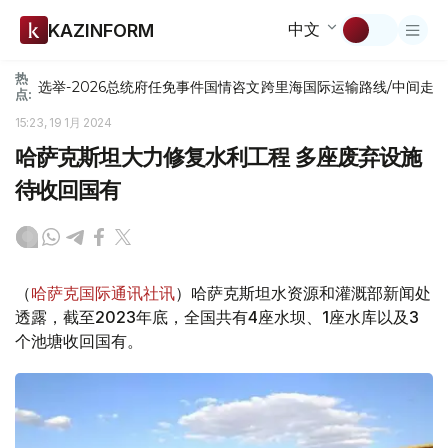
中文
KAZINFORM
热
选举-2026
总统府
任免
事件
国情咨文
跨里海国际运输路线/中间走
点:
15:23, 19 1月 2024
哈萨克斯坦大力修复水利工程 多座废弃设施
待收回国有
（
哈萨克国际通讯社讯
）哈萨克斯坦水资源和灌溉部新闻处
透露，截至2023年底，全国共有4座水坝、1座水库以及3
个池塘收回国有。