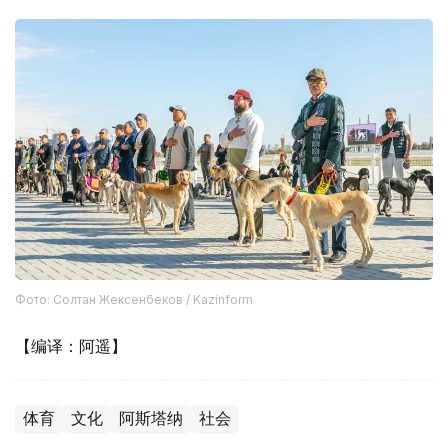
Фото: Солтан Жексенбеков / Kazinform
【编译：阿遥】
体育
文化
阿斯塔纳
社会