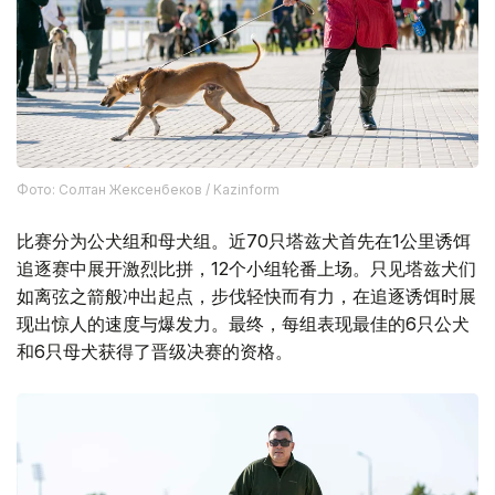
Фото: Солтан Жексенбеков / Kazinform
比赛分为公犬组和母犬组。近70只塔兹犬首先在1公里诱饵
追逐赛中展开激烈比拼，12个小组轮番上场。只见塔兹犬们
如离弦之箭般冲出起点，步伐轻快而有力，在追逐诱饵时展
现出惊人的速度与爆发力。最终，每组表现最佳的6只公犬
和6只母犬获得了晋级决赛的资格。