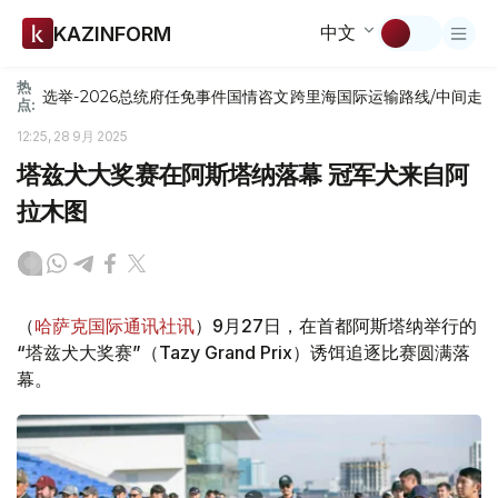
中文
KAZINFORM
热
选举-2026
总统府
任免
事件
国情咨文
跨里海国际运输路线/中间走
点:
12:25, 28 9月 2025
塔兹犬大奖赛在阿斯塔纳落幕 冠军犬来自阿
拉木图
（
哈萨克国际通讯社讯
）9月27日，在首都阿斯塔纳举行的
“塔兹犬大奖赛”（Tazy Grand Prix）诱饵追逐比赛圆满落
幕。