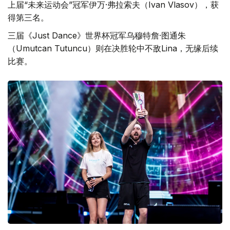
上届“未来运动会”冠军伊万·弗拉索夫（Ivan Vlasov），获
得第三名。
三届《Just Dance》世界杯冠军乌穆特詹·图通朱
（Umutcan Tutuncu）则在决胜轮中不敌Lina，无缘后续
比赛。