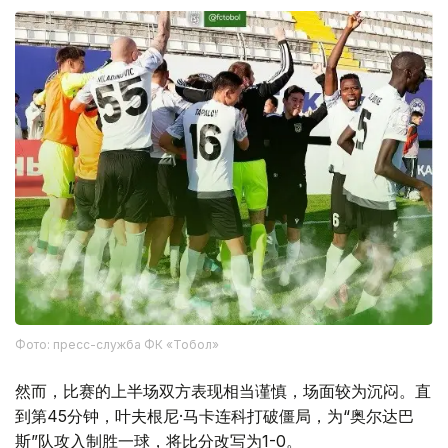
Фото: пресс-служба ФК «Тобол»
然而，比赛的上半场双方表现相当谨慎，场面较为沉闷。直
到第45分钟，叶夫根尼·马卡连科打破僵局，为“奥尔达巴
斯”队攻入制胜一球，将比分改写为1-0。