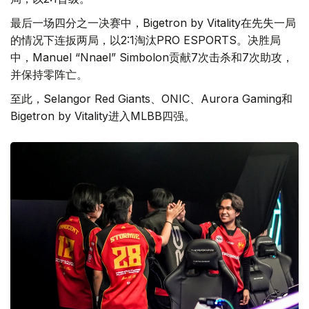
最后一场四分之一决赛中，Bigetron by Vitality在先失一局
的情况下连扳两局，以2:1淘汰PRO ESPORTS。决胜局
中，Manuel “Nnael” Simbolon贡献7次击杀和7次助攻，
并保持零阵亡。
至此，Selangor Red Giants、ONIC、Aurora Gaming和
Bigetron by Vitality进入MLBB四强。