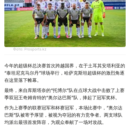
Фото: Prosports.kz
今年的超级杯总决赛首次跨越国界，在于土耳其安塔利亚的
“泰坦尼克马尔丹”球场举行，哈萨克斯坦超级杯的激烈角逐
在这里落下帷幕。
最终，来自库斯塔奈的“托博尔”队在点球大战中击败了上赛
季双冠王奇姆肯特的“奥尔达巴斯”队，捧起了冠军奖杯。
作为上赛季的联赛冠军和杯赛冠军，本场比赛中，“奥尔达
巴斯”队被寄予厚望，被视为夺冠的有力竞争者。两支球队
均派出最强首发阵容，为观众奉献了一场对攻战。