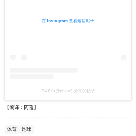
在 Instagram 查看这篇帖子
ПФЛК (@pflkaz) 分享的帖子
【编译：阿遥】
体育
足球