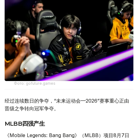
Фото: gofuture.games
经过连续数日的争夺，“未来运动会—2026”赛事重心正由
晋级之争转向冠军争夺。
MLBB四强产生
《Mobile Legends: Bang Bang》（MLBB）项目8月7日