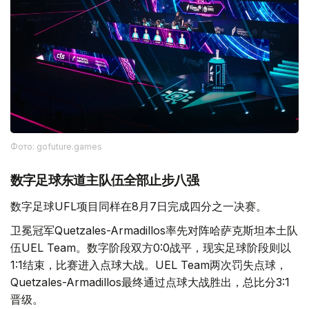
Фото: gofuture.games
数字足球东道主队伍全部止步八强
数字足球UFL项目同样在8月7日完成四分之一决赛。
卫冕冠军Quetzales-Armadillos率先对阵哈萨克斯坦本土队
伍UEL Team。数字阶段双方0:0战平，现实足球阶段则以
1:1结束，比赛进入点球大战。UEL Team两次罚失点球，
Quetzales-Armadillos最终通过点球大战胜出，总比分3:1
晋级。