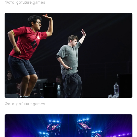
Фото: gofuture.games
Фото: gofuture.games