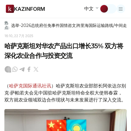
中文
KAZINFORM
热
选举-2026
总统府
任免
事件
国情咨文
跨里海国际运输路线/中间走
点:
16:10, 22 7月 2025
哈萨克斯坦对华农产品出口增长35% 双方将
深化农业合作与投资交流
（
哈萨克国际通讯社讯
）哈萨克斯坦农业部部长阿依达尔别
克·萨帕若夫会见中国驻哈萨克斯坦特命全权大使韩春霖，
双方就农业领域双边合作现状与未来发展进行了深入交流。