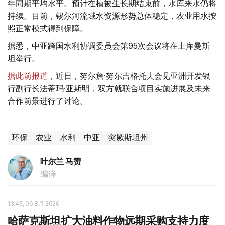
年同期平均水平。预计在植被生长期结束前，水库来水仍将
持续。目前，锡尔河流域水资源形势总体稳定，农业用水按
照正常模式得到保障。
据悉，中亚跨国水利协调委员会第95次会议将在土库曼斯
坦举行。
据此前报道
，近日，努尔詹·努尔吉格托夫会见亚洲开发银
行副行长法蒂玛·亚斯明，双方就联合项目实施进展及未来
合作前景进行了讨论。
环保
农业
水利
中亚
突厥斯坦州
叶尔兰 马赞
编译
13:45, 06 8月 2026
哈萨克斯坦扩大油料作物远期采购支持力度