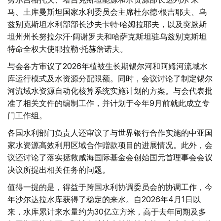
马、土库曼斯坦国家水利委员会主席杜尔德·根吉耶夫、乌
兹别克斯坦水利部部长沙夫卡特·哈姆拉耶夫，以及突厥斯
坦州州长努拉尔汗·阔谢罗夫和哈萨克斯坦驻乌兹别克斯坦
特命全权大使耶拉勒·托赫詹诺夫。
与会各方审议了2026年植被生长期锡尔河和阿姆河流域水
库运行模式及水资源分配限额。同时，会议讨论了制定锡尔
河流域水资源自动化核算系统实施计划的方案。与会代表批
准了相关文件的编制工作，并计划于今年9月前就此成立专
门工作组。
各国水利部门负责人还审议了与世界银行合作实施的中亚国
家水资源高效利用区域合作赠款项目的进展情况。此外，会
议还讨论了落实拯救咸海国际基金会创始国元首理事会会议
决议所提出相关任务的问题。
值得一提的是，得益于跨国水利协调委员会的协调工作，今
年沙尔达拉水库获得了稳定的来水。自2026年4月1日以
来，水库累计来水量约为30亿立方米，高于去年同期及多