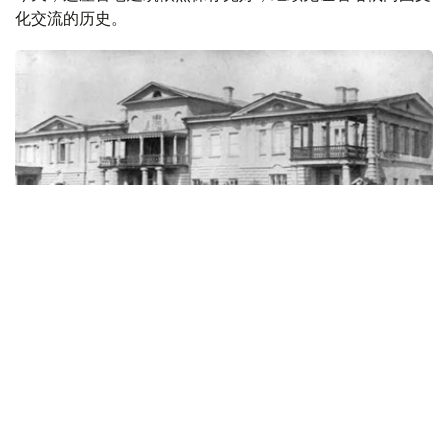
化交流的历史。
Фото: Ғарбий Қозоғистон вилояти ўлкашунослик музейи
乌拉尔两天半：一段改变创作轨迹的旅程
据西哈萨克斯坦州历史与地方志博物馆副馆长努尔然·杜兹
巴特尔介绍，1833年9月21日，普希金沿大奥伦堡大道抵达