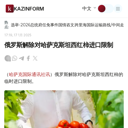
中文
KAZINFORM
热
选举-2026
总统府
任免
事件
国情咨文
跨里海国际运输路线/中间走
点:
17:19, 17 1月 2025
俄罗斯解除对哈萨克斯坦西红柿进口限制
（
哈萨克国际通讯社讯
）俄罗斯解除对哈萨克斯坦西红柿的
临时进口限制。