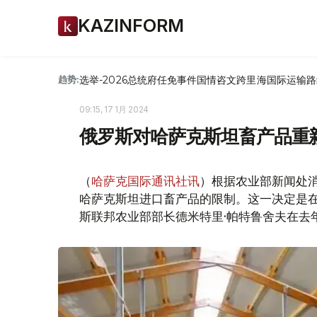
KAZINFORM
选举-2026
总统府
任免
事件
国情咨文
跨里海国际运输路
趋势:
09:15, 17 1月 2024
俄罗斯对哈萨克斯坦畜产品重
（
哈萨克国际通讯社讯
）根据农业部新闻处消
哈萨克斯坦进口畜产品的限制。这一决定是在
斯联邦农业部部长德米特里·帕特鲁舍夫在去