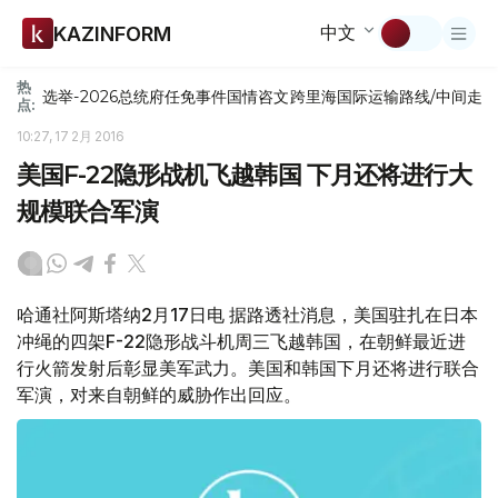
中文
KAZINFORM
热
选举-2026
总统府
任免
事件
国情咨文
跨里海国际运输路线/中间走
点:
10:27, 17 2月 2016
美国F-22隐形战机飞越韩国 下月还将进行大
规模联合军演
哈通社阿斯塔纳2月17日电 据路透社消息，美国驻扎在日本
冲绳的四架F-22隐形战斗机周三飞越韩国，在朝鲜最近进
行火箭发射后彰显美军武力。美国和韩国下月还将进行联合
军演，对来自朝鲜的威胁作出回应。