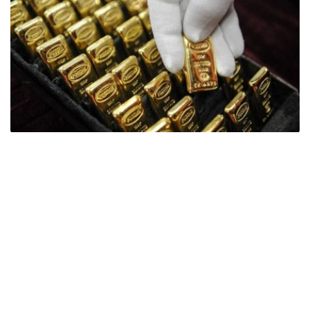
Фото: ӨзА
季度报告显示，哈萨克斯坦国家银行黄金储备增加了15吨。
波兰是2026年第二季度最大的黄金买家。该国在2026年第
二季度增加了51吨黄金储备。
中国购买了33吨黄金，乌兹别克斯坦购买了16吨，哈萨克
斯坦购买了15吨。约旦和捷克共和国的中央银行也分别增加
了6吨黄金储备。
全球各国央行在第二季度共购买了约289吨黄金，比2025年