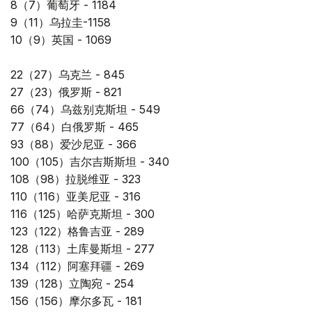
8（7）葡萄牙 - 1184
9（11）乌拉圭-1158
10（9）英国 - 1069
22（27）乌克兰 - 845
27（23）俄罗斯 - 821
66（74）乌兹别克斯坦 - 549
77（64）白俄罗斯 - 465
93（88）爱沙尼亚 - 366
100（105）吉尔吉斯斯坦 - 340
108（98）拉脱维亚 - 323
110（116）亚美尼亚 - 316
116（125）哈萨克斯坦 - 300
123（122）格鲁吉亚 - 289
128（113）土库曼斯坦 - 277
134（112）阿塞拜疆 - 269
139（128）立陶宛 - 254
156（156）摩尔多瓦 - 181