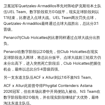
卫冕冠军Quetzales-Armadillos率先对阵哈萨克斯坦本土队
伍UEL Team。数字阶段双方0:0战平，现实足球阶段则以
1:1结束，比赛进入点球大战。UEL Team两次罚失点球，
Quetzales-Armadillos最终通过点球大战胜出，总比分3:1
晋级。
Penarol与Club Holcattes的比赛同样通过点球大战分出胜
负。
Penarol在数字阶段以2:0领先，但Club Holcattes在现实
足球阶段连入两球，将总比分扳平。点球大战前三轮双方仍
未分出高下，进入突然死亡阶段后，Club Holcattes把握住
机会，最终以总比分5:4晋级四强。
另一支东道主队伍ACF x Allur则以1:6不敌NS Team。
ACF x Allur此前曾夺得Phygital Contenders Astana
2026冠军，但在本场比赛中开局便陷入被动。NS Team在
数字阶段取得2:0领先，并在现实阶段继续扩大优势，最终
淘汰东道主队伍。