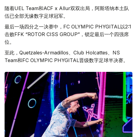
随着UEL Team和ACF x Allur双双出局，阿斯塔纳本土队
伍已全部无缘数字足球冠军。
最后一场四分之一决赛中，FC OLYMPIC PHYGITAL以2:1
击败FFK “ROTOR CISS GROUP”，锁定最后一个四强席
位。
至此，Quetzales-Armadillos、Club Holcattes、NS
Team和FC OLYMPIC PHYGITAL晋级数字足球半决赛。