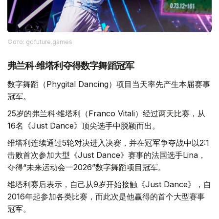
Фото: gofuture.games
弗兰科·维塔利夺得数字舞蹈冠军
数字舞蹈（Phygital Dancing）项目当天率先产生本届赛事
冠军。
25岁的弗兰科·维塔利（Franco Vitali）经过两天比赛，从
16名《Just Dance》顶尖选手中脱颖而出。
维塔利连续通过5轮对决进入决赛，并在冠军争夺战中以2:1
击败首次参加大型《Just Dance》赛事的法国选手Lina，
夺得“未来运动会—2026”数字舞蹈项目冠军。
维塔利赛后表示，自己从9岁开始接触《Just Dance》，自
2016年起参加各类比赛，而此次是他赢得的首个大型赛事
冠军。