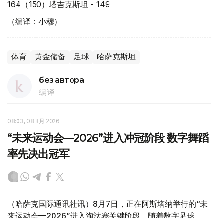
164（150）塔吉克斯坦 - 149
（编译：小穆）
体育
黄金储备
足球
哈萨克斯坦
без автора
编译
08:03, 08 8月 2026
“未来运动会—2026”进入冲冠阶段 数字舞蹈
率先决出冠军
（哈萨克国际通讯社讯）8月7日，正在阿斯塔纳举行的“未
来运动会—2026”进入淘汰赛关键阶段。随着数字足球、