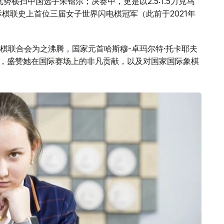
势横扫中国选手朱锦尔；决赛中，更是以2.5:1.5力克乌
棋联史上首位三届女子世界闪电棋冠军（此前于2021年
棋联合会为之沸腾，国家元首哈斯穆-卓玛尔特·托卡耶夫
章，盛赞她在国际赛场上的非凡贡献，以及对国家国际象棋