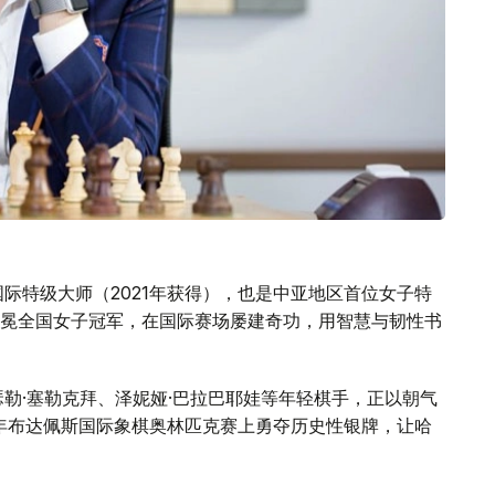
际特级大师（2021年获得），也是中亚地区首位女子特
冕全国女子冠军，在国际赛场屡建奇功，用智慧与韧性书
勒·塞勒克拜、泽妮娅·巴拉巴耶娃等年轻棋手，正以朝气
4年布达佩斯国际象棋奥林匹克赛上勇夺历史性银牌，让哈