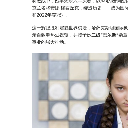
制激战中，她率先杀入半决赛，以3:0的压倒性优
克兰名将安娜·穆兹丘克，缔造历史——成为国际
和2022年夺冠）。
这一辉煌胜利震撼世界棋坛，哈萨克斯坦国际象
亲自致电热烈祝贺，并授予她二级“巴尔斯”勋
事业的强大推动。