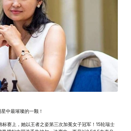
明星中最璀璨的一颗！
棋锦标赛上，她以王者之姿第三次加冕女子冠军！15轮瑞士