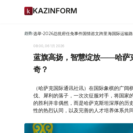
KAZINFORM
选举-2026
总统府
任免
事件
国情咨文
跨里海国际运输路
趋势:
08:00, 06 1月 2026
蓝旗高扬，智慧绽放——哈萨
奇？
（哈萨克国际通讯社讯）在国际象棋的广阔
伐、犀利的落子，一次次征服对手，将国家
的胜利并非偶然，而是哈萨克斯坦深厚的历
性的热烈认同，以及完善的人才培养体系共