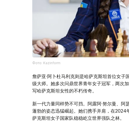
Фото: Kazinform
詹萨亚·阿卜杜马利克则是哈萨克斯坦首位女子国
级大师。她多次问鼎世界青年女子冠军，两次加
写哈萨克斯坦女性的不朽传奇。
新一代力量同样势不可挡。阿露阿·努尔曼、阿瑟
蓬勃的姿态迅猛崛起。她们携手并肩，在202
萨克斯坦女子国家队稳稳屹立世界强队之林。