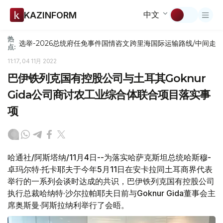
中文
KAZINFORM
热
选举-2026
总统府
任免
事件
国情咨文
跨里海国际运输路线/中间走
点:
11:17, 04 11月 2022
巴伊铁列克国有控股公司与土耳其Goknur
Gida公司商讨农工业综合体联合项目落实事
项
哈通社/阿斯塔纳/11月4日--为落实哈萨克斯坦总统哈斯穆-
卓玛尔特·托卡耶夫于今年5月11日在安卡拉同土耳商界代表
举行的一系列会谈时达成的共识，巴伊铁列克国有控股公司
执行总裁哈纳特·沙尔拉帕耶夫日前与Goknur Gida董事会主
席奥斯曼·阿斯拉纳利举行了会晤。