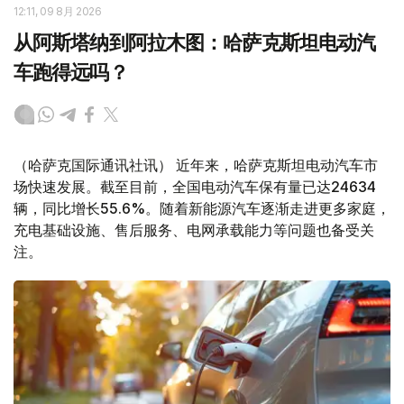
12:11, 09 8月 2026
从阿斯塔纳到阿拉木图：哈萨克斯坦电动汽
车跑得远吗？
（哈萨克国际通讯社讯） 近年来，哈萨克斯坦电动汽车市
场快速发展。截至目前，全国电动汽车保有量已达24634
辆，同比增长55.6%。随着新能源汽车逐渐走进更多家庭，
充电基础设施、售后服务、电网承载能力等问题也备受关
注。