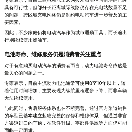
专家表示，目前驾驶电动汽车从阿拉木图前往阿斯塔纳已经
具备可行性，但部分长距离城际线路仍存在充电站数量不足
的问题，跨区域充电网络仍是制约电动汽车进一步普及的主
要因素。
因此，不少家庭仍将电动汽车作为城市通勤工具，而长途出
行则继续使用燃油车。
电池寿命、维修服务仍是消费者关注重点
对于有意购买电动汽车的消费者而言，动力电池寿命依然是
最关心的问题之一。
专家表示，目前主流动力电池通常可使用8至10年以上，随
着使用时间增加，主要表现为续航里程逐步下降，而非车辆
无法继续使用。
与此同时，售后服务体系也在不断完善。通过官方渠道销售
的车型已基本建立起较完整的保修和维修体系，但通过非官
方渠道进口的车辆，在软件升级、零部件供应等方面仍可能
面临一定困难。