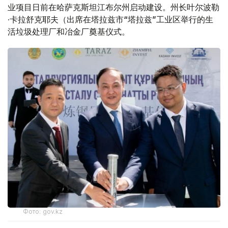
业项目日前在哈萨克斯坦江布尔州启动建设。州长叶尔波勒
·卡拉舒克耶夫（出席在塔拉兹市“塔拉兹”工业区举行的生
活垃圾处理厂和冶金厂奠基仪式。
Фото: gov.kz