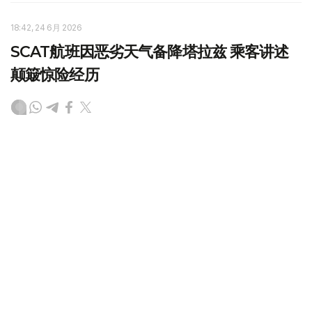
18:42, 24 6月 2026
SCAT航班因恶劣天气备降塔拉兹 乘客讲述
颠簸惊险经历
（
哈萨克国际通讯社讯
）23日，斯卡特（SCAT）航空公司
一架由阿拉木图飞往奇姆肯特的航班，因目的地突发恶劣天
气无法在奇姆肯特机场正常降落，最终被迫转飞至塔拉兹机
场备降。