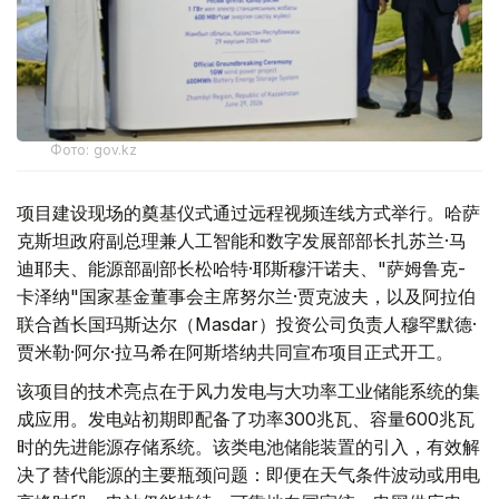
Фото: gov.kz
项目建设现场的奠基仪式通过远程视频连线方式举行。哈萨
克斯坦政府副总理兼人工智能和数字发展部部长扎苏兰·马
迪耶夫、能源部副部长松哈特·耶斯穆汗诺夫、"萨姆鲁克-
卡泽纳"国家基金董事会主席努尔兰·贾克波夫，以及阿拉伯
联合酋长国玛斯达尔（Masdar）投资公司负责人穆罕默德·
贾米勒·阿尔·拉马希在阿斯塔纳共同宣布项目正式开工。
该项目的技术亮点在于风力发电与大功率工业储能系统的集
成应用。发电站初期即配备了功率300兆瓦、容量600兆瓦
时的先进能源存储系统。该类电池储能装置的引入，有效解
决了替代能源的主要瓶颈问题：即便在天气条件波动或用电