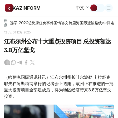
中文
KAZINFORM
热
选举-2026
总统府
任免
事件
国情咨文
跨里海国际运输路线/中间走
点:
12:55, 01 12月 2025
江布尔州公布十大重点投资项目 总投资额达
3.8万亿坚戈
（哈萨克国际通讯社讯）江布尔州州长叶尔波勒·卡拉舒克
耶夫在阿斯塔纳举行的记者会上透露，该州正在推进的一批
重大投资项目全部建成后，将为地区经济带来3.8万亿坚戈
投资。