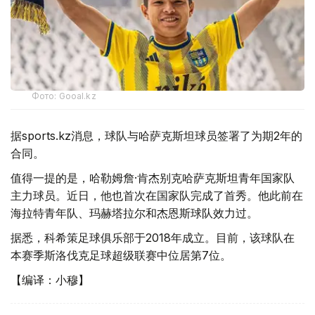
Фото: Gooal.kz
据sports.kz消息，球队与哈萨克斯坦球员签署了为期2年的
合同。
值得一提的是，哈勒姆詹·肯杰别克哈萨克斯坦青年国家队
主力球员。近日，他也首次在国家队完成了首秀。他此前在
海拉特青年队、玛赫塔拉尔和杰恩斯球队效力过。
据悉，科希策足球俱乐部于2018年成立。目前，该球队在
本赛季斯洛伐克足球超级联赛中位居第7位。
【编译：小穆】