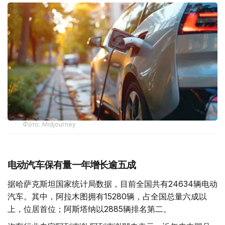
Фото: Midjourney
电动汽车保有量一年增长逾五成
据哈萨克斯坦国家统计局数据，目前全国共有24634辆电动
汽车。其中，阿拉木图拥有15280辆，占全国总量六成以
上，位居首位；阿斯塔纳以2885辆排名第二。