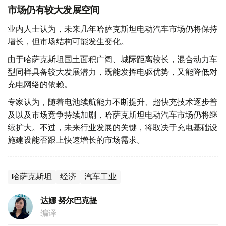
市场仍有较大发展空间
业内人士认为，未来几年哈萨克斯坦电动汽车市场仍将保持
增长，但市场结构可能发生变化。
由于哈萨克斯坦国土面积广阔、城际距离较长，混合动力车
型同样具备较大发展潜力，既能发挥电驱优势，又能降低对
充电网络的依赖。
专家认为，随着电池续航能力不断提升、超快充技术逐步普
及以及市场竞争持续加剧，哈萨克斯坦电动汽车市场仍将继
续扩大。不过，未来行业发展的关键，将取决于充电基础设
施建设能否跟上快速增长的市场需求。
哈萨克斯坦
经济
汽车工业
达娜 努尔巴克提
编译