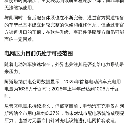
着使用时间增加，主要表现为续航里程逐步下降，而非车辆
无法继续使用。
与此同时，售后服务体系也在不断完善。通过官方渠道销售
的车型已基本建立起较完整的保修和维修体系，但通过非官
方渠道进口的车辆，在软件升级、零部件供应等方面仍可能
面临一定困难。
电网压力目前仍处于可控范围
随着电动汽车快速增长，外界也关注其是否会给电力系统带
来压力。
阿斯塔纳供电公司数据显示，2025年首都电动汽车充电用
电量为1639万千瓦时；2026年上半年已达到1006万千瓦
时。
尽管充电需求持续增长，但截至目前，电动汽车充电仅占阿
斯塔纳全市用电量约0.37%，尚未对城市配电系统造成明显
压力，也暂时无需专门针对充电设施进行电网扩容改造。