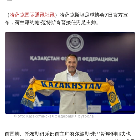
（
哈萨克国际通讯社讯
）哈萨克斯坦足球协会7日官方宣
布，荷兰籍约翰·范特斯奇普接任男足主帅。
Фото: Казахстанская федерация футбола
前国脚、托布勒俱乐部前主帅努尔波勒·朱马斯哈利耶夫也