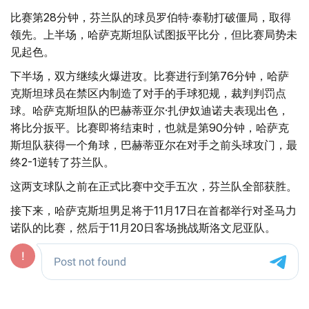
比赛第28分钟，芬兰队的球员罗伯特·泰勒打破僵局，取得
领先。上半场，哈萨克斯坦队试图扳平比分，但比赛局势未
见起色。
下半场，双方继续火爆进攻。比赛进行到第76分钟，哈萨
克斯坦球员在禁区内制造了对手的手球犯规，裁判判罚点
球。哈萨克斯坦队的巴赫蒂亚尔·扎伊奴迪诺夫表现出色，
将比分扳平。比赛即将结束时，也就是第90分钟，哈萨克
斯坦队获得一个角球，巴赫蒂亚尔在对手之前头球攻门，最
终2-1逆转了芬兰队。
这两支球队之前在正式比赛中交手五次，芬兰队全部获胜。
接下来，哈萨克斯坦男足将于11月17日在首都举行对圣马力
诺队的比赛，然后于11月20日客场挑战斯洛文尼亚队。