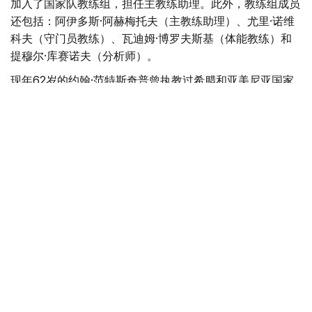
加入了国家队教练组，担任主教练助理。此外，教练组成员
还包括：阿伊多斯·阿赫梅托夫（主教练助理）、尤里·诺维
科夫（守门员教练）、瓦迪姆·博罗夫斯基（体能教练）和
提穆尔·库赛诺夫（分析师）。
现年62岁的约翰·范特斯奇普曾执教过希腊和亚美尼亚国家
队，也曾担任荷兰国家队的教练组成员。