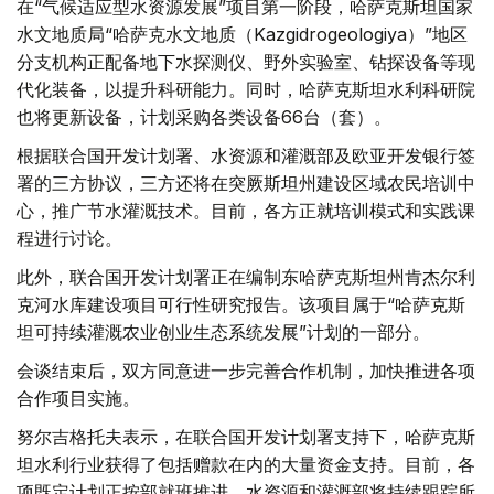
在“气候适应型水资源发展”项目第一阶段，哈萨克斯坦国家
水文地质局“哈萨克水文地质（Kazgidrogeologiya）”地区
分支机构正配备地下水探测仪、野外实验室、钻探设备等现
代化装备，以提升科研能力。同时，哈萨克斯坦水利科研院
也将更新设备，计划采购各类设备66台（套）。
根据联合国开发计划署、水资源和灌溉部及欧亚开发银行签
署的三方协议，三方还将在突厥斯坦州建设区域农民培训中
心，推广节水灌溉技术。目前，各方正就培训模式和实践课
程进行讨论。
此外，联合国开发计划署正在编制东哈萨克斯坦州肯杰尔利
克河水库建设项目可行性研究报告。该项目属于“哈萨克斯
坦可持续灌溉农业创业生态系统发展”计划的一部分。
会谈结束后，双方同意进一步完善合作机制，加快推进各项
合作项目实施。
努尔吉格托夫表示，在联合国开发计划署支持下，哈萨克斯
坦水利行业获得了包括赠款在内的大量资金支持。目前，各
项既定计划正按部就班推进，水资源和灌溉部将持续跟踪所