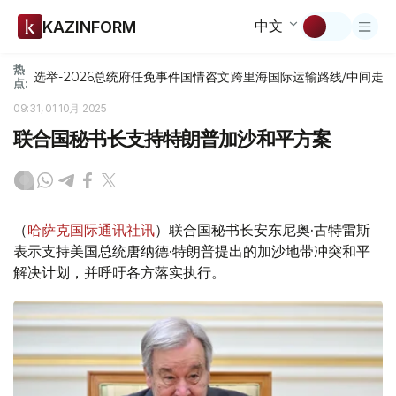
中文
KAZINFORM
热
选举-2026
总统府
任免
事件
国情咨文
跨里海国际运输路线/中间走
点:
09:31, 01 10月 2025
联合国秘书长支持特朗普加沙和平方案
（
哈萨克国际通讯社讯
）联合国秘书长安东尼奥·古特雷斯
表示支持美国总统唐纳德·特朗普提出的加沙地带冲突和平
解决计划，并呼吁各方落实执行。