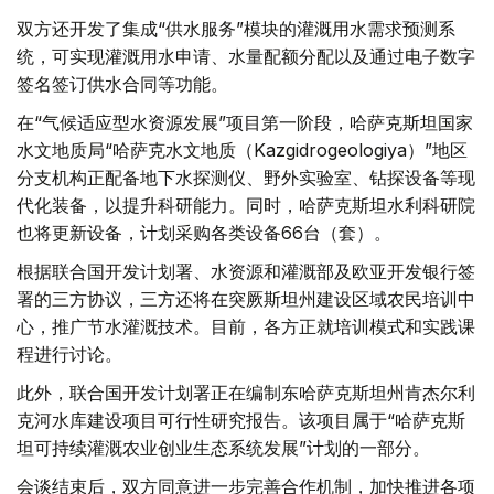
双方还开发了集成“供水服务”模块的灌溉用水需求预测系
统，可实现灌溉用水申请、水量配额分配以及通过电子数字
签名签订供水合同等功能。
在“气候适应型水资源发展”项目第一阶段，哈萨克斯坦国家
水文地质局“哈萨克水文地质（Kazgidrogeologiya）”地区
分支机构正配备地下水探测仪、野外实验室、钻探设备等现
代化装备，以提升科研能力。同时，哈萨克斯坦水利科研院
也将更新设备，计划采购各类设备66台（套）。
根据联合国开发计划署、水资源和灌溉部及欧亚开发银行签
署的三方协议，三方还将在突厥斯坦州建设区域农民培训中
心，推广节水灌溉技术。目前，各方正就培训模式和实践课
程进行讨论。
此外，联合国开发计划署正在编制东哈萨克斯坦州肯杰尔利
克河水库建设项目可行性研究报告。该项目属于“哈萨克斯
坦可持续灌溉农业创业生态系统发展”计划的一部分。
会谈结束后，双方同意进一步完善合作机制，加快推进各项