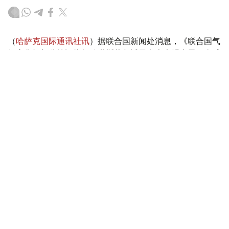
（
哈萨克国际通讯社讯
）据联合国新闻处消息，《联合国气
候变化框架公约》执行秘书斯蒂尔近日发表声明表示，全球
各地由气候变化驱动的灾害正在加剧，威胁生命安全并重创
各国经济。他警告说，“气候警报正从四面八方传来，响彻
云霄”。