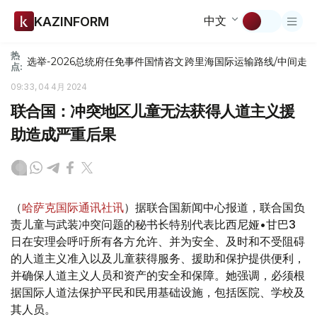
中文
KAZINFORM
热
选举-2026
总统府
任免
事件
国情咨文
跨里海国际运输路线/中间走
点:
09:33, 04 4月 2024
联合国：冲突地区儿童无法获得人道主义援
助造成严重后果
（
哈萨克国际通讯社讯
）据联合国新闻中心报道，联合国负
责儿童与武装冲突问题的秘书长特别代表比西尼娅•甘巴3
日在安理会呼吁所有各方允许、并为安全、及时和不受阻碍
的人道主义准入以及儿童获得服务、援助和保护提供便利，
并确保人道主义人员和资产的安全和保障。她强调，必须根
据国际人道法保护平民和民用基础设施，包括医院、学校及
其人员。