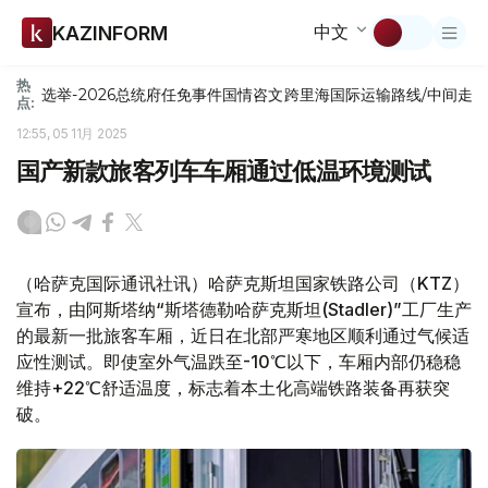
中文
KAZINFORM
热
选举-2026
总统府
任免
事件
国情咨文
跨里海国际运输路线/中间走
点:
12:55, 05 11月 2025
国产新款旅客列车车厢通过低温环境测试
（哈萨克国际通讯社讯）哈萨克斯坦国家铁路公司（KTZ）
宣布，由阿斯塔纳“斯塔德勒哈萨克斯坦(Stadler)”工厂生产
的最新一批旅客车厢，近日在北部严寒地区顺利通过气候适
应性测试。即使室外气温跌至-10℃以下，车厢内部仍稳稳
维持+22℃舒适温度，标志着本土化高端铁路装备再获突
破。