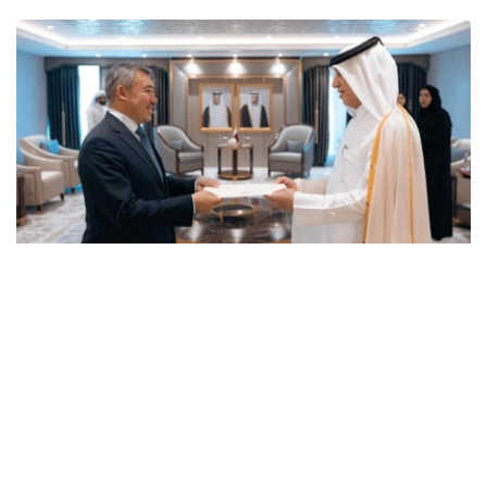
Photo credit: mfa.gov.kz
卡塔尔埃米尔祝贺哈萨克斯坦大使履新，并祝愿他在进一步
加强两国友谊和战略伙伴关系方面取得成功。
巴特尔沙耶夫大使转达了哈萨克斯坦总统哈斯穆-卓玛尔特·
托卡耶夫的良好祝愿和问候，并表示将尽一切努力发展阿斯