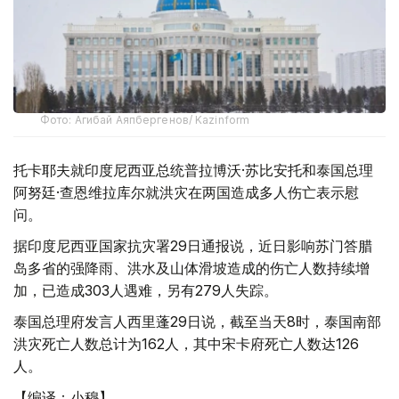
Фото: Агибай Аяпбергенов/ Kazinform
托卡耶夫就印度尼西亚总统普拉博沃·苏比安托和泰国总理
阿努廷·查恩维拉库尔就洪灾在两国造成多人伤亡表示慰
问。
据印度尼西亚国家抗灾署29日通报说，近日影响苏门答腊
岛多省的强降雨、洪水及山体滑坡造成的伤亡人数持续增
加，已造成303人遇难，另有279人失踪。
泰国总理府发言人西里蓬29日说，截至当天8时，泰国南部
洪灾死亡人数总计为162人，其中宋卡府死亡人数达126
人。
【编译：小穆】