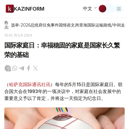
中文
KAZINFORM
热
选举-2026
总统府
任免
事件
国情咨文
跨里海国际运输路线/中间走
点:
10:41, 15 5月 2024
国际家庭日：幸福稳固的家庭是国家长久繁
荣的基础
（
哈萨克国际通讯社讯
）每年的5月15日是国际家庭日。联
合国大会在1993年的一项决议中，对家庭在社会发展中的
重要意义予以了肯定，并将这一天指定为纪念日。