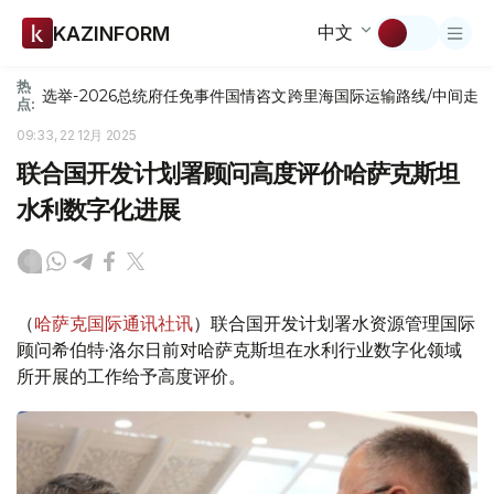
中文
KAZINFORM
热
选举-2026
总统府
任免
事件
国情咨文
跨里海国际运输路线/中间走
点:
09:33, 22 12月 2025
联合国开发计划署顾问高度评价哈萨克斯坦
水利数字化进展
（
哈萨克国际通讯社讯
）联合国开发计划署水资源管理国际
顾问希伯特·洛尔日前对哈萨克斯坦在水利行业数字化领域
所开展的工作给予高度评价。