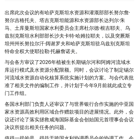
出席此次会议的有哈萨克斯坦水资源和灌溉部部长努尔詹·
努尔吉格托夫、塔吉克斯坦能源和水资源部长达列尔·朱
马、土库曼斯坦国家水利委员会主席杜尔德·根吉耶夫、乌
兹别克斯坦水利部部长沙夫卡特·哈姆拉耶夫，以及突厥斯
坦州州长努拉尔汗·阔谢罗夫和哈萨克斯坦驻乌兹别克斯坦
特命全权大使耶拉勒·托赫詹诺夫。
与会各方审议了2026年植被生长期锡尔河和阿姆河流域水
库运行模式及水资源分配限额。同时，会议讨论了制定锡尔
河流域水资源自动化核算系统实施计划的方案。与会代表批
准了相关文件的编制工作，并计划于今年9月前就此成立专
门工作组。
各国水利部门负责人还审议了与世界银行合作实施的中亚国
家水资源高效利用区域合作赠款项目的进展情况。此外，会
议还讨论了落实拯救咸海国际基金会创始国元首理事会会议
决议所提出相关任务的问题。
值得一提的是，得益于跨国水利协调委员会的协调工作，今