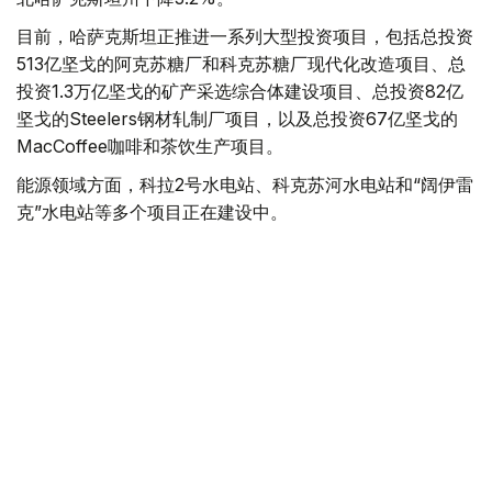
目前，哈萨克斯坦正推进一系列大型投资项目，包括总投资
513亿坚戈的阿克苏糖厂和科克苏糖厂现代化改造项目、总
投资1.3万亿坚戈的矿产采选综合体建设项目、总投资82亿
坚戈的Steelers钢材轧制厂项目，以及总投资67亿坚戈的
MacCoffee咖啡和茶饮生产项目。
能源领域方面，科拉2号水电站、科克苏河水电站和“阔伊雷
克”水电站等多个项目正在建设中。
基础设施建设同样持续推进。交通领域包括总投资466亿坚
戈、全长64公里的阿尔腾科利—热特根铁路区段升级改造
项目，以及总投资150亿坚戈的阿拉木图—塔勒德库尔干公
路改扩建项目。
与此同时，哈萨克斯坦还投入270亿坚戈用于能源和公用事
业基础设施现代化，其中145亿坚戈用于电力系统建设，65
亿坚戈用于供热系统升级，60亿坚戈用于供水和排水系统
改造。上述项目仅是当前基础设施建设计划的一部分。