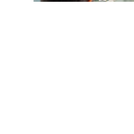
Фото: Сыртқы істер министрлігі
双方还商讨了即将举行的高级别和高级别双边活
些活动的重要性。
根据会谈结果，双方达成协议，两国外交部将继
外交
哈萨克斯坦
阿拉伯