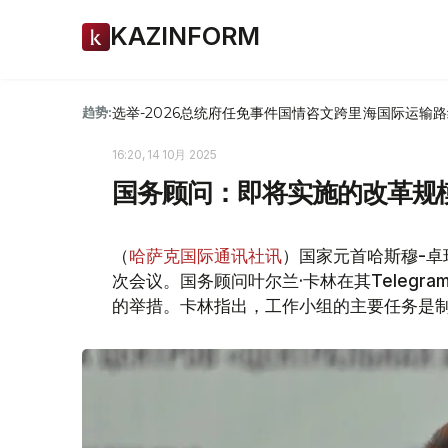
KAZINFORM
选举-2026
总统府
任免
事件
国情咨文
跨里海国际运输路
趋势:
16:20, 14 10月 2025
国务顾问：即将实施的改革规
（
哈萨克国际通讯社讯
）国家元首哈斯穆-卓
次会议。国务顾问叶尔兰·卡林在其Teleg
的举措。卡林指出，工作小组的主要任务是