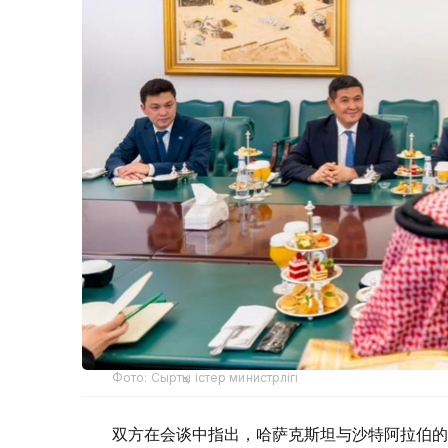
Фото: Сыртқы істер министрлігі
双方在会谈中指出，哈萨克斯坦与沙特阿拉伯的