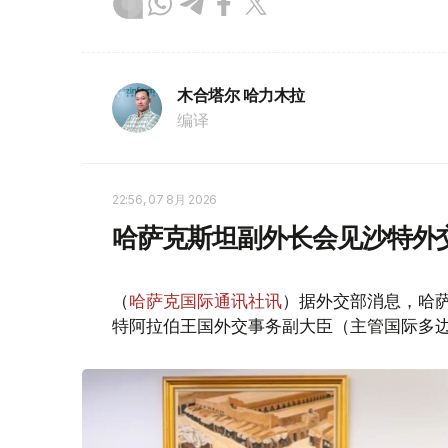
木合塔尔 哈力木拉
编译
22:56, 07 8月 2026
哈萨克斯坦副外长会见沙特外
（
哈萨克国际通讯社讯
）据外交部消息，哈萨
特阿拉伯王国外交事务副大臣（主管国际多边