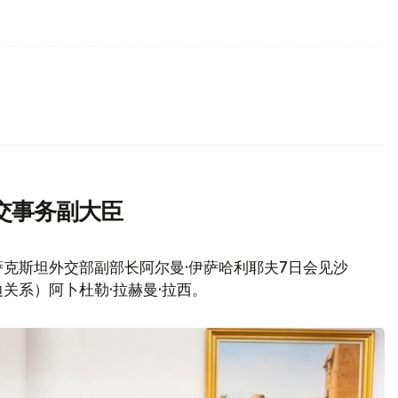
交事务副大臣
克斯坦外交部副部长阿尔曼·伊萨哈利耶夫7日会见沙
关系）阿卜杜勒·拉赫曼·拉西。