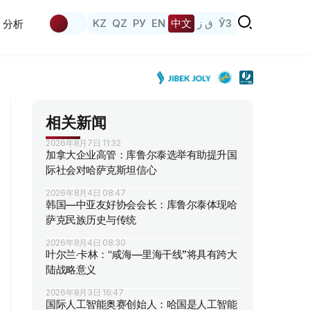
KZ
QZ
РУ
EN
中文
ق ز
ЎЗ
分析
相关新闻
2026年8月7日 11:32
加拿大企业高管：库鲁尔泰选举有助提升国
际社会对哈萨克斯坦信心
2026年8月4日 08:47
韩国—中亚友好协会会长：库鲁尔泰体现哈
萨克民族历史与传统
2026年8月4日 08:30
叶尔兰·卡林：“咸海—里海干线”将具有跨大
陆战略意义
2026年8月3日 16:47
国际人工智能奥赛创始人：哈国是人工智能