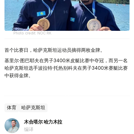
Photo credit: NOC RK
首个比赛日，哈萨克斯坦运动员摘得两枚金牌。
基里尔·图巴耶夫在男子3400米皮艇比赛中夺冠，而另一名
哈萨克斯坦选手波拉特·托热别科夫在男子3400米赛艇比赛
中获得金牌。
体育
哈萨克斯坦
木合塔尔 哈力木拉
编译