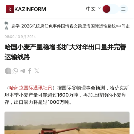
中文
KAZINFORM
热
选举-2026
总统府
任免
事件
国情咨文
跨里海国际运输路线/中间走
点:
08:00, 13 9月 2024
哈国小麦产量稳增 拟扩大对华出口量并完善
运输线路
（
哈萨克国际通讯社讯
）据国际谷物理事会预测，哈萨克斯
坦本季小麦产量可能超过1600万吨，再加上结转的小麦库
存，出口潜力将超过1000万吨。