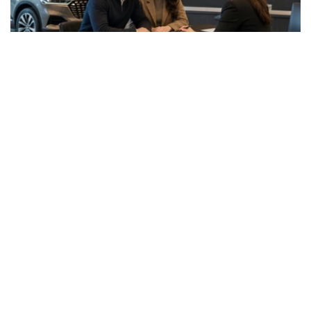
Фото: ЖИ арқылы жасалған
据了解，两项评级的展望均为“稳定”。
惠誉称，MyCar Finance的长期发行人信用评级基于该公
司的独立信用状况，评级为“B”。该评级反映了该公司充足
的收入、适度的债务负担和不断改善的资产质量。
惠誉评级专家指出，MyCar Finance的稳定性得益于其强
大的市场地位、隶属于哈萨克斯坦最大的汽车经销商和制造
商阿斯塔纳汽车集团，以及其以乘用车等流动性资产为抵押
的贷款组合。
惠誉指出，影响评级的主要因素包括公司资产质量的改善，
例如不良贷款占比下降以及新贷款违约率降低。