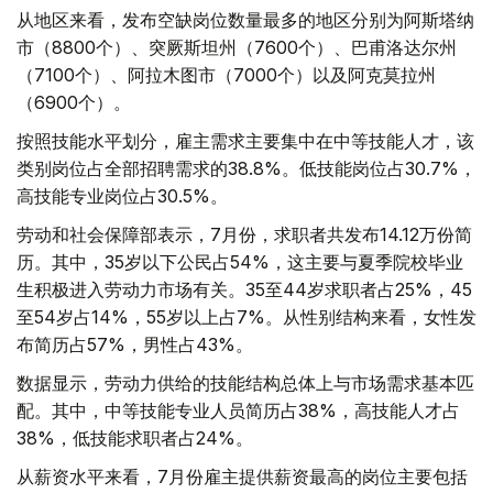
从地区来看，发布空缺岗位数量最多的地区分别为阿斯塔纳
市（8800个）、突厥斯坦州（7600个）、巴甫洛达尔州
（7100个）、阿拉木图市（7000个）以及阿克莫拉州
（6900个）。
按照技能水平划分，雇主需求主要集中在中等技能人才，该
类别岗位占全部招聘需求的38.8%。低技能岗位占30.7%，
高技能专业岗位占30.5%。
劳动和社会保障部表示，7月份，求职者共发布14.12万份简
历。其中，35岁以下公民占54%，这主要与夏季院校毕业
生积极进入劳动力市场有关。35至44岁求职者占25%，45
至54岁占14%，55岁以上占7%。从性别结构来看，女性发
布简历占57%，男性占43%。
数据显示，劳动力供给的技能结构总体上与市场需求基本匹
配。其中，中等技能专业人员简历占38%，高技能人才占
38%，低技能求职者占24%。
从薪资水平来看，7月份雇主提供薪资最高的岗位主要包括