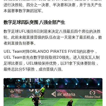
进行决胜轮、四分之一决赛、半决赛和决赛，并于当天产生
本届赛事数字舞蹈冠军。
数字足球四队突围 八强全部产生
数字足球UFL项目6日则迎来决定八强最后四个席位的决胜
轮。此前未能直接晋级的队伍在这一天迎来了最后机会，败
者则直接告别赛事。
UEL Team对阵ORLANDO PIRATES FIVES的比赛中，
UEL Team首先在数字阶段取得2:0领先。进入现实五人制
足球比赛后，UEL继续保持优势，以3:1拿下实体赛阶段，
最终总比分5:1获胜，成功晋级八强。