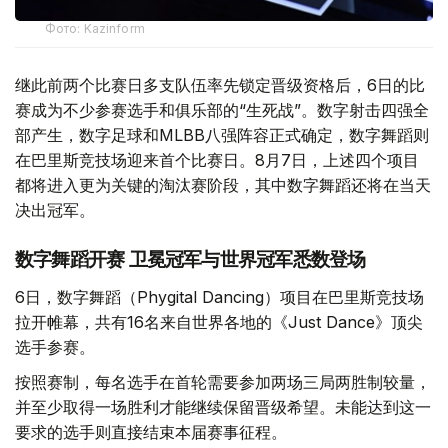
Фото: Kazinform
继此前两个比赛日多支队伍率先锁定晋级资格后，6日的比
赛成为不少参赛选手和俱乐部的“生死战”。数字射击四强全
部产生，数字足球和MLBB八强阵容正式确定，数字舞蹈则
在巴里斯竞技场迎来首个比赛日。8月7日，上述四个项目
都将进入更为关键的淘汰赛阶段，其中数字舞蹈还将在当天
决出冠军。
数字舞蹈开赛 卫冕冠军与世界冠军悉数登场
6日，数字舞蹈（Phygital Dancing）项目在巴里斯竞技场
拉开帷幕，共有16名来自世界各地的《Just Dance》顶尖
选手参赛。
按照赛制，每名选手在首轮需要参加两场三局两胜制较量，
并至少取得一场胜利才能继续保留晋级希望。未能达到这一
要求的选手则直接结束本届赛事征程。