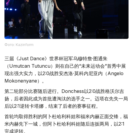
Фото: Kazinform
三届《Just Dance》世界杯冠军乌穆特詹·图通朱
（Umutcan Tutuncu）则在自己的“未来运动会”首秀中展
现出强大实力，以2:0战胜安杰洛·莫科内尼亚内（Angelo
Mokonenyane）。
第二轮部分比赛随后进行。Donchess以2:0战胜格沃尔吉
扬，后者因此成为首批遭淘汰的选手之一。迈塔在先失一局
后以2:1逆转卡塔娜，结束了后者的赛事征程。
首轮均取得胜利的阿卜杜哈利科娃和福米内赫正面交锋，福
米内赫先下一城，但阿卜杜哈利科娃随后连扳两局，以2:1
完成逆转。