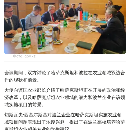
Фото: gov.kz
会谈期间，双方讨论了哈萨克斯坦和波拉在农业领域双边合
作的现状和前景。
大使向该国农业部长介绍了哈萨克斯坦正在开展的政治和经
济改革，以及哈萨克斯坦农业领域的潜力和波兰企业在该领
域实施项目的前景。
切斯瓦夫·西基尔斯基对波兰企业在哈萨克斯坦实施农业领
域项目问题表现出了浓厚兴趣，提出了在波兰高校培养哈萨
克斯坦农业相关专业的学生建议。