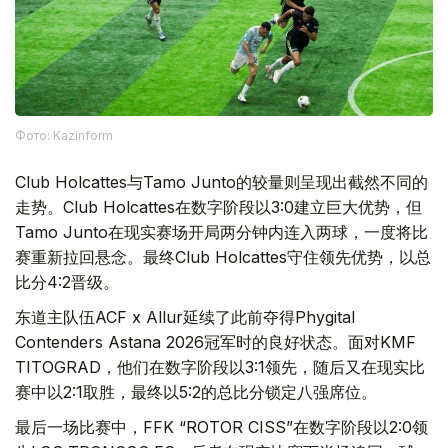
Фото: Kazinform
Club Holcattes与Tamo Junto的较量则呈现出截然不同的
走势。Club Holcattes在数字阶段以3:0建立巨大优势，但
Tamo Junto在现实赛场开局两分钟内连入两球，一度将比
赛重新拉回悬念。最终Club Holcattes守住领先优势，以总
比分4:2晋级。
东道主队伍ACF x Allur延续了此前夺得Phygital
Contenders Astana 2026冠军时的良好状态。面对KMF
TITOGRAD，他们在数字阶段以3:1领先，随后又在现实比
赛中以2:1取胜，最终以5:2的总比分锁定八强席位。
最后一场比赛中，FFK “ROTOR CISS”在数字阶段以2:0领