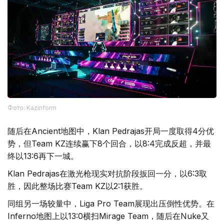
Фото: Kazinform
随后在Ancient地图中，Klan Pedrajas开局一度取得4分优
势，但Team KZ连续赢下8个回合，以8:4完成反超，并最
终以13:6再下一城。
Klan Pedrajas在激光枪现实对抗阶段扳回一分，以6:3取
胜，因此整场比赛Team KZ以2:1获胜。
同组另一场较量中，Liga Pro Team展现出压倒性优势。在
Inferno地图上以13:0横扫Mirage Team，随后在Nuke又