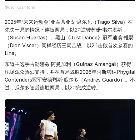
Фото: Kazinform
2025年“未来运动会”亚军蒂亚戈·席尔瓦（Tiago Silva）在
先失一局的情况下连扳两局，以2:1逆转苏珊·韦尔塔斯
（Susan Huertas）。黑山《Just Dance》冠军迪翁·维瑟
（Dion Visser）同样经历三局苦战，以2:1击败首次参赛的
Lina。
东道主选手古勒娜兹·阿曼加利（Gulnaz Amangali）获得
现场观众热烈支持，并在首局战胜2026年阿斯塔纳Phygital
Contenders冠军安德烈斯·瓜尔多（Andres Guardo）。不
过，瓜尔多随后连胜两局，以2:1完成逆转。