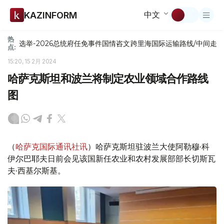
中文
KAZINFORM
热
选举-2026
总统府
任免
事件
国情咨文
跨里海国际运输路线/中间走
点:
15:20, 15 2月 2024
哈萨克斯坦和波兰将制定农业领域合作路线
图
（
哈萨克国际通讯社讯
）哈萨克斯坦驻波兰大使阿勒穆·科
伊尔巴耶夫日前会见该国新任农业和农村发展部部长切斯瓦
夫·西基尔斯基。