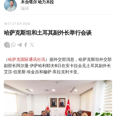
木合塔尔 哈力木拉
编译
18:17, 07 8月 2026
哈萨克斯坦和土耳其副外长举行会谈
（
哈萨克国际通讯社讯
）据外交部消息，哈萨克斯坦外交部
副部长阿尔曼·伊萨哈利耶夫6日在安卡拉会见土耳其副外长
艾莎·伯里斯·埃金吉和穆萨·库拉克利卡亚。