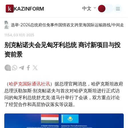
中文
KAZINFORM
热
选举-2026
总统府
任免
事件
国情咨文
跨里海国际运输路线/中间走
点:
11:54, 03 10月 2025
别克帖诺夫会见匈牙利总统 商讨新项目与投
资前景
（
哈萨克国际通讯社讯
）据总理官网消息，哈萨克斯坦政府
总理沃勒加斯·别克帖诺夫与首次对哈萨克斯坦进行正式访
问的匈牙利总统舒尤克·道马什举行了会谈，双方重点讨论
了经贸合作和高层协议落实等议题。