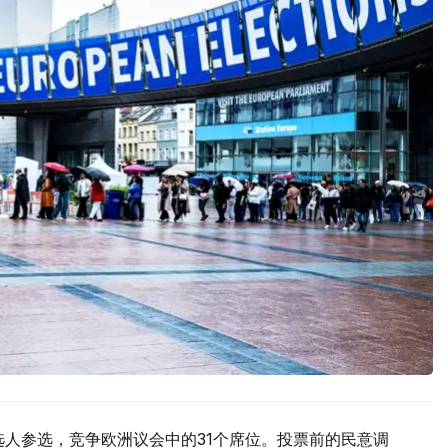
候选人参选，竞争欧洲议会中的31个席位。投票前的民意调