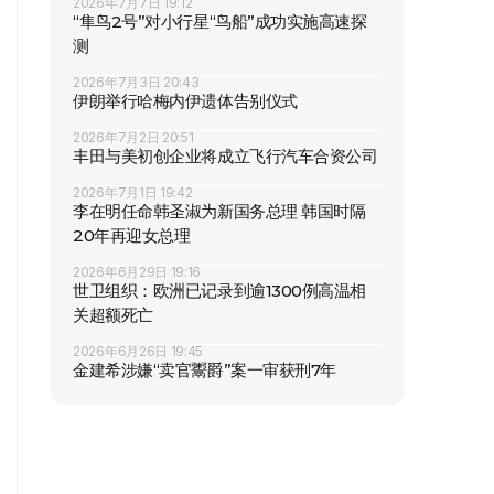
2026年7月7日 19:12
“隼鸟2号”对小行星“鸟船”成功实施高速探
测
2026年7月3日 20:43
伊朗举行哈梅内伊遗体告别仪式
2026年7月2日 20:51
丰田与美初创企业将成立飞行汽车合资公司
2026年7月1日 19:42
李在明任命韩圣淑为新国务总理 韩国时隔
20年再迎女总理
2026年6月29日 19:16
世卫组织：欧洲已记录到逾1300例高温相
关超额死亡
2026年6月26日 19:45
金建希涉嫌“卖官鬻爵”案一审获刑7年