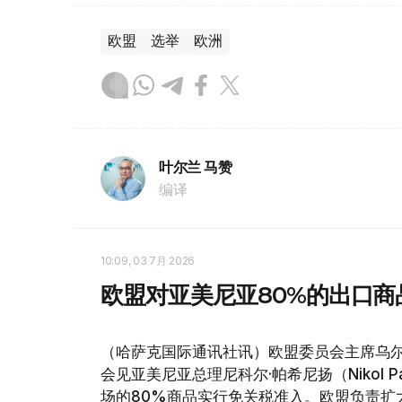
欧盟
选举
欧洲
叶尔兰 马赞
编译
10:09, 03 7月 2026
欧盟对亚美尼亚80%的出口
（哈萨克国际通讯社讯）欧盟委员会主席乌尔苏拉·冯
会见亚美尼亚总理尼科尔·帕希尼扬（Nikol 
场的80%商品实行免关税准入。欧盟负责扩大事