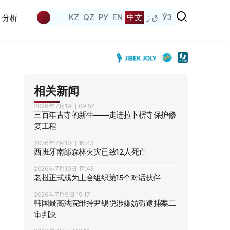
KZ
QZ
РУ
EN
中文
ق ز
ЎЗ
分析
相关新闻
2026年7月19日 09:52
三百年古寺的新生——走进拉卜楞寺保护修
复工程
2026年7月10日 19:43
西班牙南部森林火灾已致12人死亡
2026年7月10日 17:43
老挝正式成为上合组织第15个对话伙伴
2026年7月9日 19:17
韩国最高法院维持尹锡悦涉嫌妨碍逮捕案二
审判决