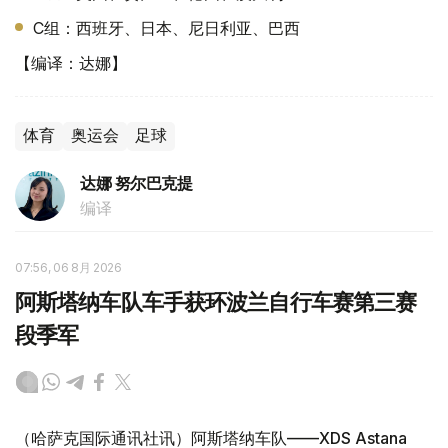
C组：西班牙、日本、尼日利亚、巴西
【编译：达娜】
体育
奥运会
足球
达娜 努尔巴克提
编译
07:56, 06 8月 2026
阿斯塔纳车队车手获环波兰自行车赛第三赛
段季军
（哈萨克国际通讯社讯）阿斯塔纳车队——XDS Astana