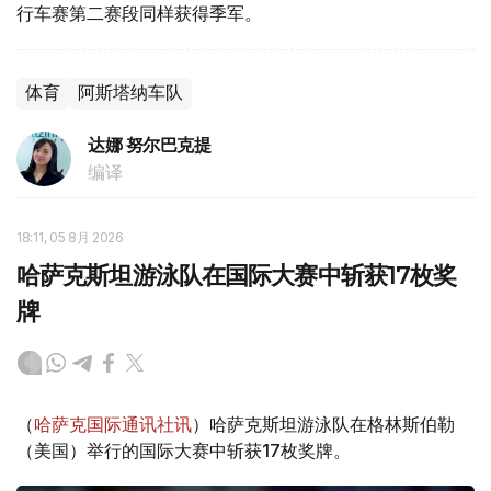
行车赛第二赛段同样获得季军。
体育
阿斯塔纳车队
达娜 努尔巴克提
编译
18:11, 05 8月 2026
哈萨克斯坦游泳队在国际大赛中斩获17枚奖
牌
（
哈萨克国际通讯社讯
）哈萨克斯坦游泳队在格林斯伯勒
（美国）举行的国际大赛中斩获17枚奖牌。