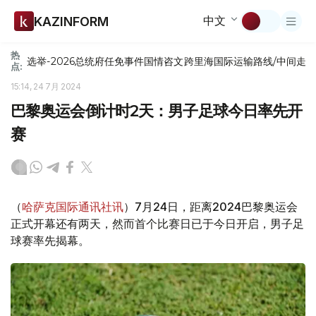
中文
KAZINFORM
热
选举-2026
总统府
任免
事件
国情咨文
跨里海国际运输路线/中间走
点:
15:14, 24 7月 2024
巴黎奥运会倒计时2天：男子足球今日率先开
赛
（
哈萨克国际通讯社讯
）7月24日，距离2024巴黎奥运会
正式开幕还有两天，然而首个比赛日已于今日开启，男子足
球赛率先揭幕。