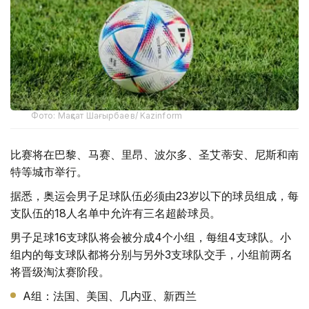
Фото: Мақсат Шағырбаев/ Kazinform
比赛将在巴黎、马赛、里昂、波尔多、圣艾蒂安、尼斯和南
特等城市举行。
据悉，奥运会男子足球队伍必须由23岁以下的球员组成，每
支队伍的18人名单中允许有三名超龄球员。
男子足球16支球队将会被分成4个小组，每组4支球队。小
组内的每支球队都将分别与另外3支球队交手，小组前两名
将晋级淘汰赛阶段。
A组：法国、美国、几内亚、新西兰