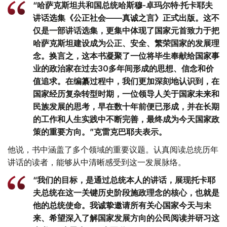
“哈萨克斯坦共和国总统哈斯穆-卓玛尔特·托卡耶夫
讲话选集《公正社会——真诚之言》正式出版。这不
仅是一部讲话选集，更集中体现了国家元首致力于把
哈萨克斯坦建设成为公正、安全、繁荣国家的发展理
念。换言之，这本书凝聚了一位将毕生奉献给国家事
业的政治家在过去30多年间形成的思想、信念和价
值追求。在编纂过程中，我们更加深刻地认识到，在
国家经历复杂转型时期，一位领导人关于国家未来和
民族发展的思考，早在数十年前便已形成，并在长期
的工作和人生实践中不断完善，最终成为今天国家政
策的重要方向。”克雷克巴耶夫表示。
他说，书中涵盖了多个领域的重要议题。认真阅读总统历年
讲话的读者，能够从中清晰感受到这一发展脉络。
“我们的目标，是通过总统本人的讲话，展现托卡耶
夫总统在这一关键历史阶段施政理念的核心，也就是
他的总统使命。我诚挚邀请所有关心国家今天与未
来、希望深入了解国家发展方向的公民阅读并研习这