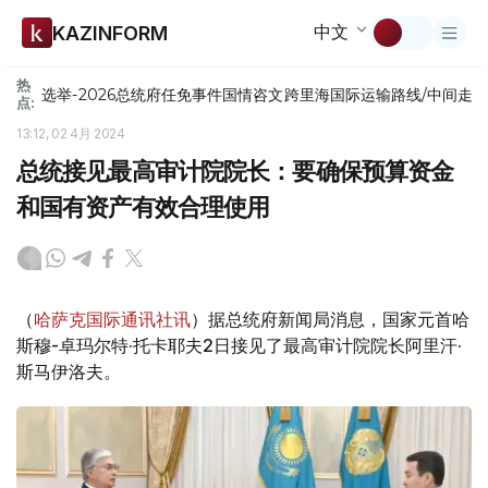
中文
KAZINFORM
热
选举-2026
总统府
任免
事件
国情咨文
跨里海国际运输路线/中间走
点:
13:12, 02 4月 2024
总统接见最高审计院院长：要确保预算资金
和国有资产有效合理使用
（
哈萨克国际通讯社讯
）据总统府新闻局消息，国家元首哈
斯穆-卓玛尔特·托卡耶夫2日接见了最高审计院院长阿里汗·
斯马伊洛夫。