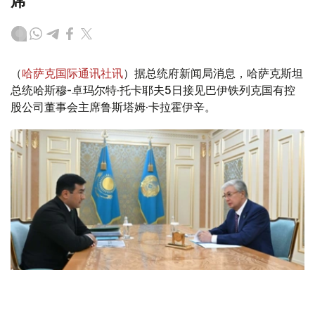
席
（
哈萨克国际通讯社讯
）据总统府新闻局消息，哈萨克斯坦
总统哈斯穆-卓玛尔特·托卡耶夫5日接见巴伊铁列克国有控
股公司董事会主席鲁斯塔姆·卡拉霍伊辛。
Фото: Ақорда