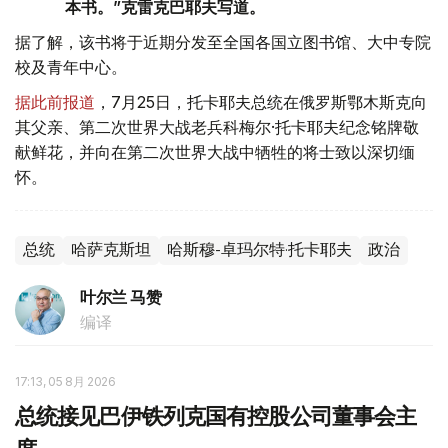
本书。”克雷克巴耶夫写道。
据了解，该书将于近期分发至全国各国立图书馆、大中专院
校及青年中心。
据此前报道
，7月25日，托卡耶夫总统在俄罗斯鄂木斯克向
其父亲、第二次世界大战老兵科梅尔·托卡耶夫纪念铭牌敬
献鲜花，并向在第二次世界大战中牺牲的将士致以深切缅
怀。
总统
哈萨克斯坦
哈斯穆-卓玛尔特·托卡耶夫
政治
叶尔兰 马赞
编译
17:13, 05 8月 2026
总统接见巴伊铁列克国有控股公司董事会主