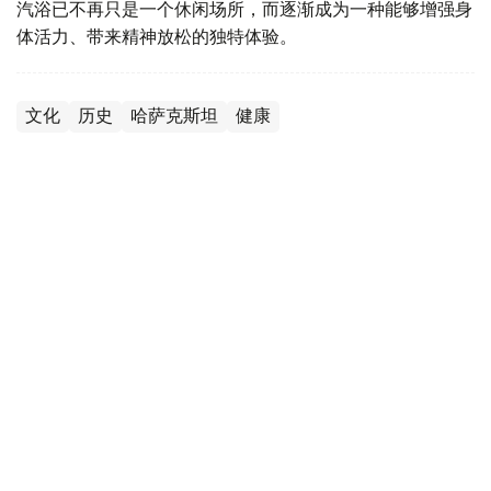
汽浴已不再只是一个休闲场所，而逐渐成为一种能够增强身
体活力、带来精神放松的独特体验。
文化
历史
哈萨克斯坦
健康
叶尔兰 马赞
编译
08:52, 10 8月 2026
“未来运动会—2026”阿斯塔纳收官 八大冠军
揭晓 哈萨克斯坦积累国际办赛新经验
（哈萨克国际通讯社讯）8月9日，“未来运动会—2026”国
际赛事在阿斯塔纳落下帷幕。7月29日至8月9日，来自50