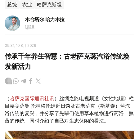
总统
农业
哈萨克斯坦
木合塔尔 哈力木拉
编译
09:31, 10 8月 2026
传承千年养生智慧：古老萨克蒸汽浴传统焕
发新活力
（
哈萨克国际通讯社讯
）丝绸之路电视频道《女性地理》栏
目嘉宾萨曼·托林格托娃近日谈及古老萨克（斯基泰）蒸汽
浴传统的复兴，并分享了先辈们使用草本植物进行药浴、熏
蒸的传统，同时介绍了自己对生态休闲的看法。