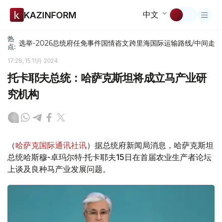
中文
KAZINFORM
热
选举-2026
总统府
任免
事件
国情咨文
跨里海国际运输路线/中间走
点:
17:28, 15 11月 2024
托卡耶夫总统：哈萨克斯坦将成立马产业研
究机构
（
哈萨克国际通讯社讯
）据总统府新闻局消息，哈萨克斯坦
总统哈斯穆-卓玛尔特·托卡耶夫15日在首届农业生产者论坛
上谈及良种马产业发展问题。