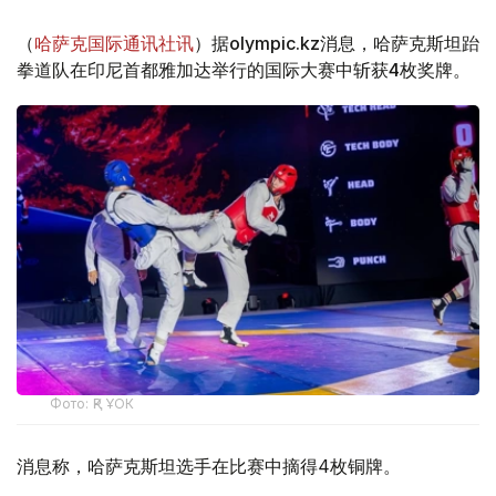
（
哈萨克国际通讯社讯
）据olympic.kz消息，哈萨克斯坦跆
拳道队在印尼首都雅加达举行的国际大赛中斩获4枚奖牌。
Фото: ҚР ҰОК
消息称，哈萨克斯坦选手在比赛中摘得4枚铜牌。