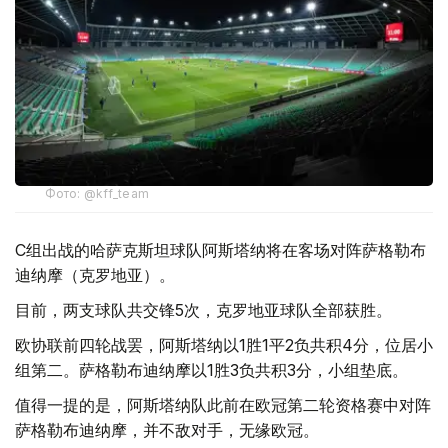
Фото: @kff_team
C组出战的哈萨克斯坦球队阿斯塔纳将在客场对阵萨格勒布
迪纳摩（克罗地亚）。
目前，两支球队共交锋5次，克罗地亚球队全部获胜。
欧协联前四轮战罢，阿斯塔纳以1胜1平2负共积4分，位居小
组第二。萨格勒布迪纳摩以1胜3负共积3分，小组垫底。
值得一提的是，阿斯塔纳队此前在欧冠第二轮资格赛中对阵
萨格勒布迪纳摩，并不敌对手，无缘欧冠。