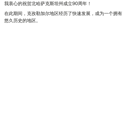
我衷心的祝贺北哈萨克斯坦州成立90周年！
在此期间，克孜勒加尔地区经历了快速发展，成为一个拥有
悠久历史的地区。
当今，北哈萨克斯坦是我国重要的粮食产区之一。我们的农
民掌握了精湛的农业技术，为保障我国粮食安全做出了巨大
贡献。
除了农业之外，该地区的加工业和机械工程也发展迅速。投
资项目已经启动，生产设施也已投入运营。所有这些无疑将
改善当地居民的生活条件，并促进该地区的进一步繁荣。
这一地区因著名的阿布莱汗而闻名，他在艰难时期维护了国
家的统一，成为智慧和远见的象征。哈萨克斯坦北部孕育了
众多著名的国家和公共人物、杰出的文化和文学代表、劳动
老兵、受人尊敬的人士、著名运动员以及优秀的执法人员。
作为一个团结而富有创造力的国家，我们正在成功地推行大
规模变革。被视为国家发展基石的新宪法已于近期生效。这
部主要文件清晰地反映了我们人民数百年来的梦想和愿望，