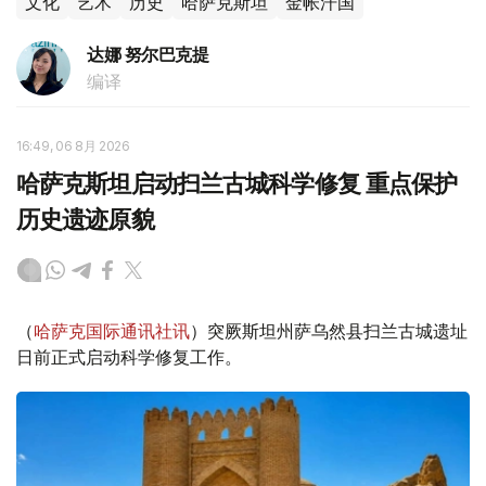
文化
艺术
历史
哈萨克斯坦
金帐汗国
达娜 努尔巴克提
编译
16:49, 06 8月 2026
哈萨克斯坦启动扫兰古城科学修复 重点保护
历史遗迹原貌
（
哈萨克国际通讯社讯
）突厥斯坦州萨乌然县扫兰古城遗址
日前正式启动科学修复工作。