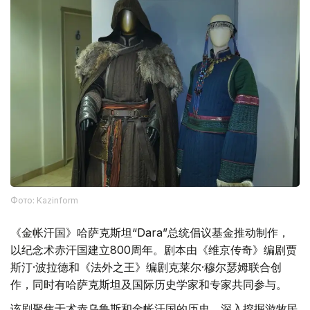
Фото: Kazinform
《金帐汗国》哈萨克斯坦“Dara”总统倡议基金推动制作，
以纪念术赤汗国建立800周年。剧本由《维京传奇》编剧贾
斯汀·波拉德和《法外之王》编剧克莱尔·穆尔瑟姆联合创
作，同时有哈萨克斯坦及国际历史学家和专家共同参与。
该剧聚焦于术赤乌鲁斯和金帐汗国的历史，深入挖掘游牧民