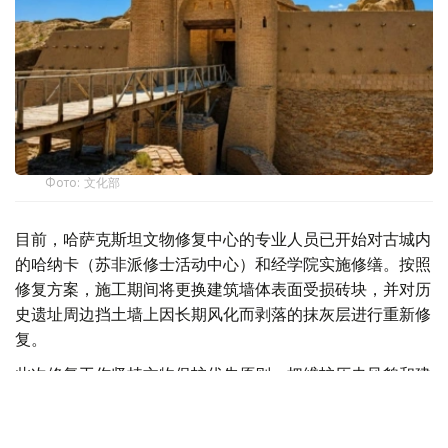
Фото: 文化部
目前，哈萨克斯坦文物修复中心的专业人员已开始对古城内
的哈纳卡（苏非派修士活动中心）和经学院实施修缮。按照
修复方案，施工期间将更换建筑墙体表面受损砖块，并对历
史遗址周边挡土墙上因长期风化而剥落的抹灰层进行重新修
复。
此次修复工作坚持文物保护优先原则，把维护历史风貌和建
筑特色作为首要目标。修缮过程中使用的建筑材料将严格依
据遗址本身的结构特点进行选择，确保新增修复部分与原有