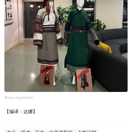
Фото: Kazinform
【编译：达娜】