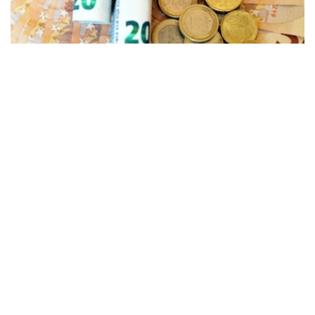
Фото: freepik
根据央行公布的信息，2026年8月10日，哈萨克斯坦坚戈与
国际主要货币之间的兑换汇率标准如下：
美元兑坚戈（USD/KZT） – 1：469.93
欧元兑坚戈（EUR/KZT）- 1：541.64
俄罗斯卢布兑坚戈（RUB / KZT）- 1: 5.71
土耳其里拉兑坚戈（TRY / KZT）- 1: 9.85
中国元兑坚戈（CNY / KZT）- 1：69.65
值得一提的是，根据哈萨克斯坦国家银行规定，截至阿斯塔