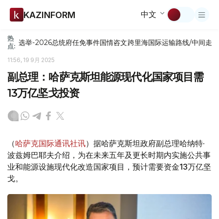
中文
KAZINFORM
热
选举-2026
总统府
任免
事件
国情咨文
跨里海国际运输路线/中间走
点:
11:56, 19 9月 2025
副总理：哈萨克斯坦能源现代化国家项目需
13万亿坚戈投资
（
哈萨克国际通讯社讯
）据哈萨克斯坦政府副总理哈纳特·
波兹姆巴耶夫介绍，为在未来五年及更长时期内实施公共事
业和能源设施现代化改造国家项目，预计需要资金13万亿坚
戈。