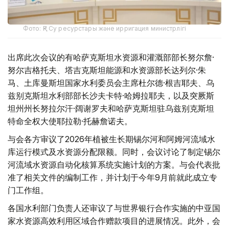
Фото: ҚР Су ресурстары және ирригация министрлігі
出席此次会议的有哈萨克斯坦水资源和灌溉部部长努尔詹·
努尔吉格托夫、塔吉克斯坦能源和水资源部长达列尔·朱
马、土库曼斯坦国家水利委员会主席杜尔德·根吉耶夫、乌
兹别克斯坦水利部部长沙夫卡特·哈姆拉耶夫，以及突厥斯
坦州州长努拉尔汗·阔谢罗夫和哈萨克斯坦驻乌兹别克斯坦
特命全权大使耶拉勒·托赫詹诺夫。
与会各方审议了2026年植被生长期锡尔河和阿姆河流域水
库运行模式及水资源分配限额。同时，会议讨论了制定锡尔
河流域水资源自动化核算系统实施计划的方案。与会代表批
准了相关文件的编制工作，并计划于今年9月前就此成立专
门工作组。
各国水利部门负责人还审议了与世界银行合作实施的中亚国
家水资源高效利用区域合作赠款项目的进展情况。此外，会