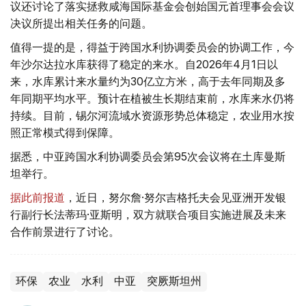
议还讨论了落实拯救咸海国际基金会创始国元首理事会会议
决议所提出相关任务的问题。
值得一提的是，得益于跨国水利协调委员会的协调工作，今
年沙尔达拉水库获得了稳定的来水。自2026年4月1日以
来，水库累计来水量约为30亿立方米，高于去年同期及多
年同期平均水平。预计在植被生长期结束前，水库来水仍将
持续。目前，锡尔河流域水资源形势总体稳定，农业用水按
照正常模式得到保障。
据悉，中亚跨国水利协调委员会第95次会议将在土库曼斯
坦举行。
据此前报道
，近日，努尔詹·努尔吉格托夫会见亚洲开发银
行副行长法蒂玛·亚斯明，双方就联合项目实施进展及未来
合作前景进行了讨论。
环保
农业
水利
中亚
突厥斯坦州