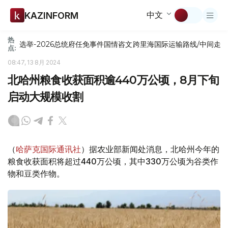
中文
KAZINFORM
热
选举-2026
总统府
任免
事件
国情咨文
跨里海国际运输路线/中间走
点:
08:47, 13 8月 2024
北哈州粮食收获面积逾440万公顷，8月下旬
启动大规模收割
（
哈萨克国际通讯社
）据农业部新闻处消息，北哈州今年的
粮食收获面积将超过440万公顷，其中330万公顷为谷类作
物和豆类作物。