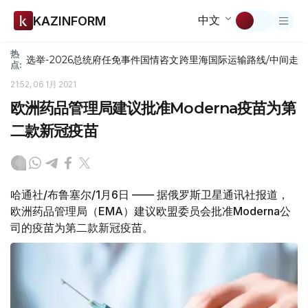
中文
KAZINFORM
热
选举-2026
总统府
任免
事件
国情咨文
跨里海国际运输路线/中间走
点:
21:52, 06 1月 2021
欧洲药品管理局建议批准Moderna疫苗为第
二款新冠疫苗
哈通社/布鲁塞尔/1月6日 —— 据俄罗斯卫星通讯社报道，
欧洲药品管理局（EMA）建议欧盟委员会批准Moderna公
司的疫苗为第二款新冠疫苗。