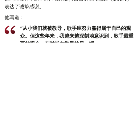
表达了诚挚感谢。
他写道：
“从小我们就被教导，歌手应努力赢得属于自己的观
众。但这些年来，我越来越深刻地意识到，歌手最重
要的观众，有时就在世界的另一端。
因此，我的全新土耳其语歌曲《Yazgı》（《命
运》）今天正式发布。
感谢来自世界各地所有支持我的Dears，感谢你们在
过去十年里始终陪伴在我身边。正是因为有你们，我
才不断坚持自己的音乐道路。”