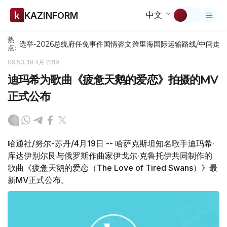
中文
KAZINFORM
热
选举-2026
总统府
任免
事件
国情咨文
跨里海国际运输路线/中间走
点:
09:53, 19 4月 2019
迪玛希为歌曲《疲惫天鹅的爱恋》拍摄的MV
正式公布
哈通社/努尔-苏丹/4月19日 -- 哈萨克斯坦知名歌手迪玛希·
库达伊别尔艮与俄罗斯作曲家伊戈尔·克鲁托伊共同制作的
歌曲《疲惫天鹅的爱恋（The Love of Tired Swans）》最
新MV正式公布。