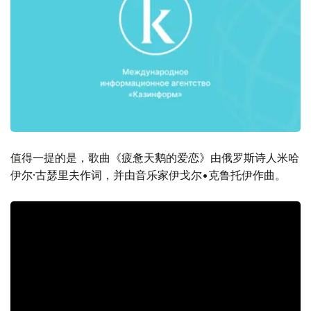
值得一提的是，歌曲《疲惫天鹅的爱恋》由俄罗斯诗人米哈
伊尔·古瑟里夫作词，并由音乐家伊戈尔•克鲁托伊作曲。